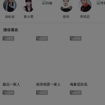
刘敏
李
涂松岩
黄小蕾
曾培
李明启
猜你喜欢
app观看
app观看
app观看
极品一家人
相亲相爱一家人
俺爹是卧底
app观看
app观看
app观看