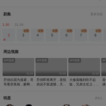
剧集
更多信息
1-30
31-34
2
3
4
5
6
7
8
周边视频
APP观看
APP观看
APP观看
A
02:24
01:59
02:28
乔俏出国为逃避，哥
乔俏即将离开，喜悦
大修落魄到吃不起
喜
哥看穿真相，解释清
劝说不留遗憾，天乐
饭，兄弟太仗义，竟
感
楚最重要
却早变心
要帮坐牢
决
明星
共6人