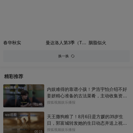
春华秋实
曼达洛人第3季（The Mandalorian Season 3）
胭脂似火
换一换
精彩推荐
app观看
内娱难得的靠谱小孩！尹浩宇怕介绍不好
姜妍精心准备的古法菜肴，主动收集资料
做PDF菜单，标注菜品地域背景配图，连
搜狐视频娱乐播报
01:46
同事都可以直接拿来使用。还有谁没刷到
app观看
中餐厅这个暖心片段！#尹浩宇 #姜妍
天王撒狗粮了！8月6日是方媛的39岁生
日，郭富城转发她的生日动态并送上祝
福：“祝老婆生日快乐，身体健康，心想事
搜狐视频娱乐播报
00:15