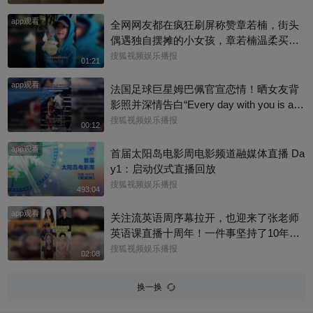
成。”俩人结婚多年，育有3个女儿，日常
app观看
甜蜜幸福~
全网网友都在疯狂刷屏称赞章若楠，街头
偶遇独自摆摊的小女孩，章若楠温柔买下
全部小羊，全程弯腰平视小朋友，一举一
搜狐视频娱乐播报
01:21
动尽显绝佳人品。最打动人的不是花钱全
app观看
包，是她照顾到小孩的自尊心，平等对
法国足球巨星姆巴佩官宣恋情！晒女友背
待，善意又体面，这种细碎的善意真的很
影照并深情告白“Every day with you is a s
圈粉～@星同事 @搜狐综艺 @明星狐 #章
unny day. 有你在的每一天 都是晴天”，据
搜狐视频娱乐播报
00:12
若楠
悉，女方是西班牙女演员埃斯特·埃克斯波
app观看
西托，出演《名校风暴》，祝福祝福~@搜
首届太阳岛电影周电影频道融媒体直播 Da
狐体育 @搜狐跑步 @小申小申
y1：启动仪式直播回放
搜狐视频娱乐播报
493:04
app观看
关注流英语周序幕拉开，也迎来了张老师
英语课直播十周年！一件事坚持了10年真
的太酷了，大家有没有跟着张老师的课
搜狐视频娱乐播报
02:08
程，看见更广阔的世界呢？细数内娱，其
实也藏着不少口语大神，他们一开口就对
换一换
味儿了，飙英文的片段甚至堪比口语范
本。今天咱们盘点英文输出质感拉满的艺