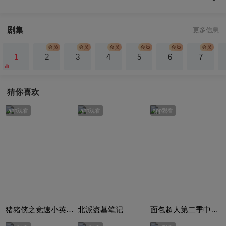
剧集
更多信息
1
2
3
4
5
6
7
猜你喜欢
app观看
app观看
app观看
猪猪侠之竞速小英雄合集
北派盗墓笔记
面包超人第二季中配版