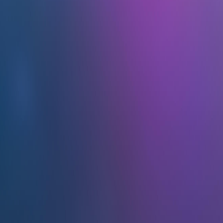
远山远水
都市山歌
有一个古丽
换一换
精彩推荐
app观看
戚薇官宣专属AI数字分身，化身内娱首位
开放形象规范化授权的艺人，同步上线其
主演的末世AI漫剧！区别于复刻真人，戚
搜狐视频娱乐播报
00:38
薇亲自调校AI角色神态、原声配音把控细
app观看
节。面对AI盗脸乱象，她跳出被动维权的
田曦薇胡一天同框 现偶天花板组合出现
固有模式，主动划定合规使用边界，既开
了！田曦薇胡一天这个同框身高差很搭
拓数字内容新赛道，也为艺人肖像版权防
呀，一高一低温柔适配，光是同框就已经
搜狐视频娱乐播报