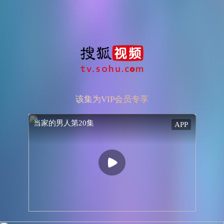
抱歉，该付费剧集仅支持APP专享（102）
该集为VIP会员专享
当家的男人第20集
APP
当家的男人第20集
APP
参与
评论