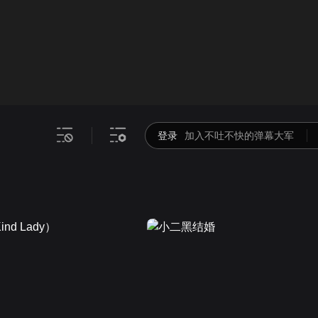
画面色彩调整
00
倍速
登录
加入不吐不快的弹幕大军