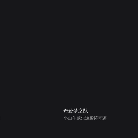
奇迹梦之队
！
小山羊威尔逆袭铸奇迹