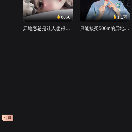
8866
1.1万
异地恋总是让人患得患失。。。
只能接受500m的异地恋，电动车没电了......
会员