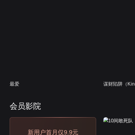
最爱
谋财陷阱（Kind
会员影院
会员
新用户首月仅9.9元