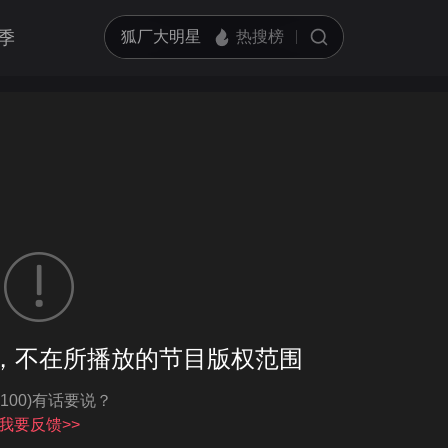
季
客户端播放
，不在所播放的节目版权范围
亮度
标准
-100)有话要说？
饱和度
100
循环播放
我要反馈>>
对比度
100
跳过片头片尾