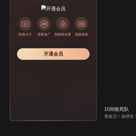
院线大片
观看免广
热剧抢先看
顶级画质
开通会员
10间敢死队
勇敢活！放肆笑