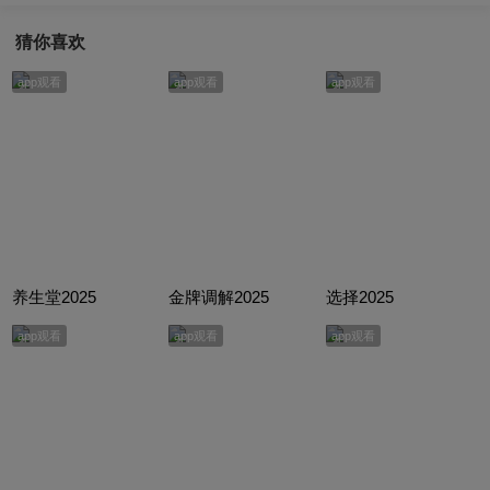
猜你喜欢
app观看
app观看
app观看
养生堂2025
金牌调解2025
选择2025
app观看
app观看
app观看