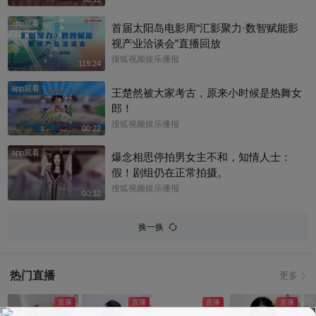
app观看
首届太阳岛电影周“汇影聚力·数智赋能影
视产业洽谈会”直播回放
搜狐视频娱乐播报
119:24
app观看
王楚然被大家考古，原来小时候是热舞女
郎！
搜狐视频娱乐播报
00:22
app观看
爆念相思停拍男女主不和，知情人士：
假！剧组仍在正常拍摄。
搜狐视频娱乐播报
00:32
换一换
热门直播
更多