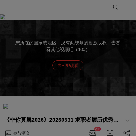
您所在的国家或地区，没有此视频的播放版权，去看
看其他视频吧（100）
去APP观看
《非你莫属2026》20260531 求职者履历优秀获赞赏 曾弃保研资格入职企业
APP
参与
评论