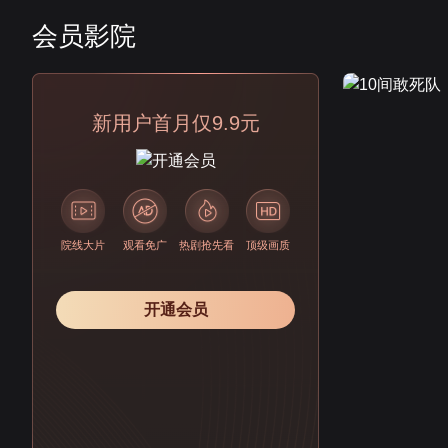
会员影院
会员
新用户首月仅9.9元
院线大片
观看免广
热剧抢先看
顶级画质
开通会员