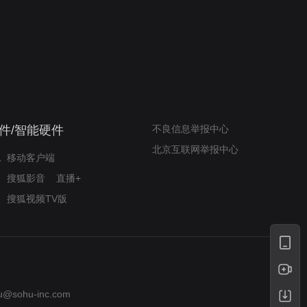
我的表兄维尼
律师文尼法庭无知遭监禁
件/智能硬件
不良信息举报中心
北京互联网举报中心
移动客户端
搜狐影音
直播+
搜狐视频TV版
u@sohu-inc.com