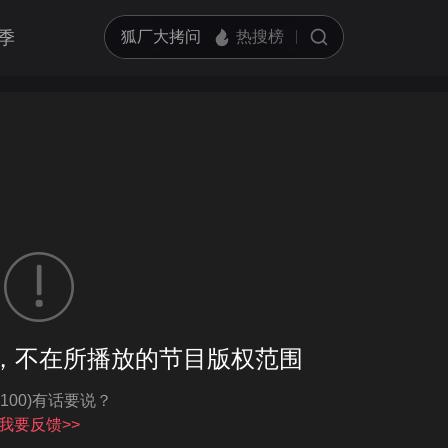
季
客户端播放
，不在所播放的节目版权范围
亮度
标准
-100)有话要说？
饱和度
100
循环播放
我要反馈>>
对比度
100
跳过片头片尾