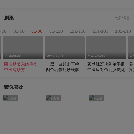
剧集
更多信息
1-30
31-60
61-90
91-120
121-150
151-180
181-210
2026-06-01
2026-05-31
2026-05-30
20
阻击结节息肉癌变
一黑一白赶走耳鸣
颈动脉斑块防治手册
养
中医有妙方
四个动作巧妙缓解
中医应对颈动脉硬化
疾
猜你喜欢
app观看
app观看
app观看