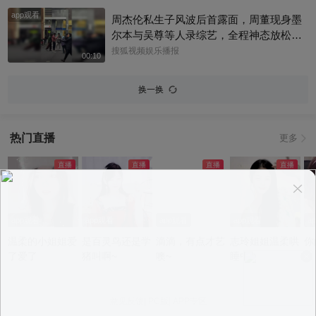
引人深思
app观看
周杰伦私生子风波后首露面，周董现身墨
尔本与吴尊等人录综艺，全程神态放松、
有说有笑，还主动向路人打招呼，完全没
搜狐视频娱乐播报
00:10
有被连日来的负面传闻影响情绪。目前，
杰威尔已发声明追责，清者自清#周杰伦
换一换
热门直播
更多
app观看
app观看
app观看
app观看
a
温柔的小姐姐爱
是百灵鸟还是学
滴滴，有点才艺
志玲姐姐温柔哄
你
了爱了
猪叫啊~
噢~
睡中~
意见反馈
|
PC版
|
APP专区