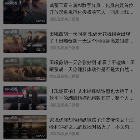
app观看
戚薇官宣专属AI数字分身，化身内娱首位
开放形象规范化授权的艺人，同步上线其
主演的末世AI漫剧！区别于复刻真人，戚
搜狐视频娱乐播报
00:38
薇亲自调校AI角色神态、原声配音把控细
app观看
节。面对AI盗脸乱象，她跳出被动维权的
田曦薇胡一天同框 现偶天花板组合出现
固有模式，主动划定合规使用边界，既开
了！田曦薇胡一天这个同框身高差很搭
拓数字内容新赛道，也为艺人肖像版权防
呀，一高一低温柔适配，光是同框就已经
搜狐视频娱乐播报
00:10
护探索出新思路#戚薇 #漫剧
磕到了#田曦薇 #天才女友
app观看
田曦薇胡一天合影好甜 谁看了不磕疯！田
曦薇胡一天你倆肢体动作是不是太自然
了，下意识的互动松弛又好嗑，现偶CP感
搜狐视频娱乐播报
00:12
直接拉满#田曦薇 #天才女友
app观看
【现场直拍】艾米蝴蝶结造型也太绝了！
软乎乎的蝴蝶结搭配精致五官，整个人灵
气满满难怪大家都说艾米是大花幼年体，
搜狐视频娱乐播报
00:09
天生自带镜头氛围感～#艾米
app观看
家境优渥却拒绝纵容孩子消费奢侈品！汪
峰和14岁女儿的这段对话火了，不哭穷不
宠溺，把消费边界讲得明明白白，育儿观
搜狐视频娱乐播报
00:22