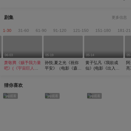
剧集
更多信息
1-30
31-60
61-90
91-120
121-150
151-180
181-21
06-03
05-19
05-14
05
萧敬腾《赐予我力量
孙悦;夏之光《祝你
黄子弘凡《我欲成
阿
电
吧》(《宇宙巨人：
平安》（电影《森中
仙》(电影《出入平
亮
尾
希曼崛起》中文推广
有林》推广曲）
安》推广曲)
安
曲)
猜你喜欢
app观看
app观看
app观看