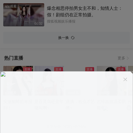
app观看
爆念相思停拍男女主不和，知情人士：
假！剧组仍在正常拍摄。
搜狐视频娱乐播报
00:32
换一换
热门直播
更多
app观看
app观看
app观看
app观看
a
安徽貂蝉前来报
是百灵鸟还是学
滴滴，有点才艺
志玲姐姐温柔哄
伶
到！
猪叫啊~
噢~
睡中~
意见反馈
|
PC版
|
APP专区