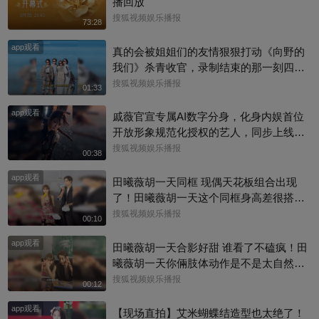
播回放
搜狐视频娱乐播报
73:28
app观看
真的会被姐姐们的友情狠狠打动《向野的
我们》杀青收官，录制结束的那一刻四个
姐姐全都哭了，抱在一起满是不舍。十五
搜狐视频娱乐播报
01:33
天新疆旷野自驾，一路相伴同苦同乐，这
app观看
份情谊并没有随着节目结束画上句号。大
戚薇官宣专属AI数字分身，化身内娱首位
家已经提前约定好了，往后还要一起奔赴
开放形象规范化授权的艺人，同步上线其
下一场属于她们的旅行，期待姐姐们的私
主演的末世AI漫剧！区别于复刻真人，戚
搜狐视频娱乐播报
00:38
下赴约！#辛芷蕾 #李宇春
薇亲自调校AI角色神态、原声配音把控细
app观看
节。面对AI盗脸乱象，她跳出被动维权的
田曦薇胡一天同框 现偶天花板组合出现
固有模式，主动划定合规使用边界，既开
了！田曦薇胡一天这个同框身高差很搭
拓数字内容新赛道，也为艺人肖像版权防
呀，一高一低温柔适配，光是同框就已经
搜狐视频娱乐播报
00:10
护探索出新思路#戚薇 #漫剧
磕到了#田曦薇 #天才女友
app观看
田曦薇胡一天合影好甜 谁看了不磕疯！田
曦薇胡一天你倆肢体动作是不是太自然
了，下意识的互动松弛又好嗑，现偶CP感
搜狐视频娱乐播报
00:12
直接拉满#田曦薇 #天才女友
app观看
【现场直拍】艾米蝴蝶结造型也太绝了！