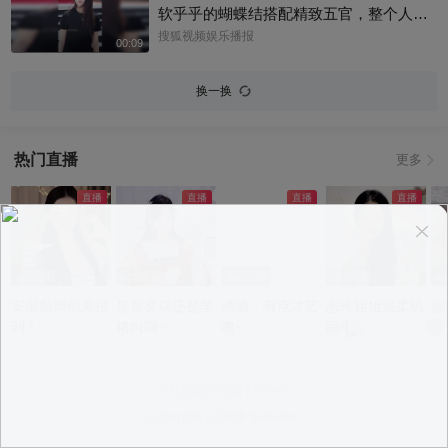
软乎乎的蝴蝶结搭配精致五官，整个人灵
气满满难怪大家都说艾米是大花幼年体，
搜狐视频娱乐播报
00:09
天生自带镜头氛围感～#艾米
换一换
热门直播
更多
app观看
app观看
app观看
app观看
a
安徽貂蝉前来报
是百灵鸟还是学
滴滴，有点才艺
志玲姐姐温柔哄
你
到！
猪叫啊~
噢~
睡中~
意见反馈
|
PC版
|
APP专区
Copyright ©
2026 Sohu Inc.