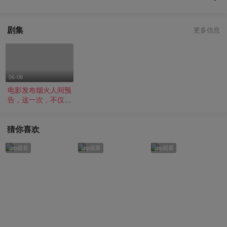
剧集
更多信息
06-08
电影发布烟火人间预
告，这一次，不仅看
大圣，还要看众生。
猜你喜欢
app观看
app观看
app观看