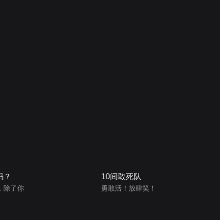
吗？
10间敢死队
，除了你
勇敢活！放肆笑！