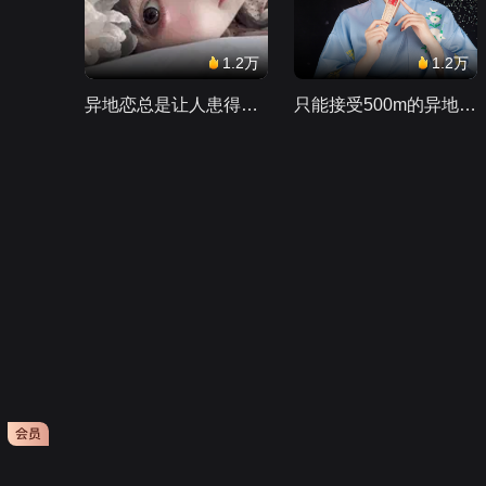
1.2万
1.2万
异地恋总是让人患得患失。。。
只能接受500m的异地恋，电动车没电了......