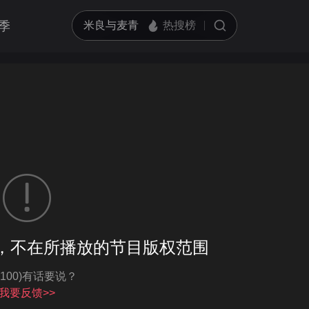
季
客户端播放
，不在所播放的节目版权范围
亮度
标准
-100)有话要说？
饱和度
100
循环播放
我要反馈>>
对比度
100
跳过片头片尾