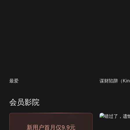
最爱
谋财陷阱（Kind
会员影院
会员
新用户首月仅9.9元