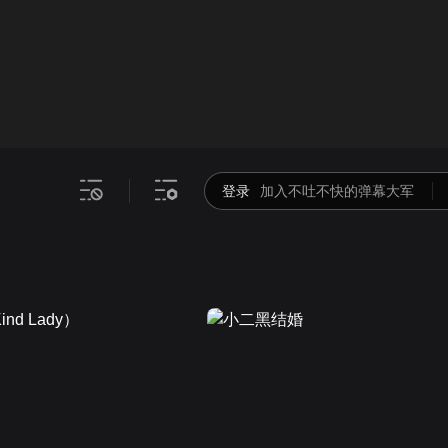
画面色彩调整
00
倍速
登录
加入不吐不快的弹幕大军