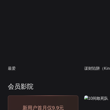
最爱
谋财陷阱（Kind
会员影院
会员
新用户首月仅9.9元