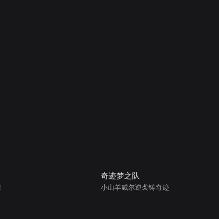
奇迹梦之队
！
小山羊威尔逆袭铸奇迹