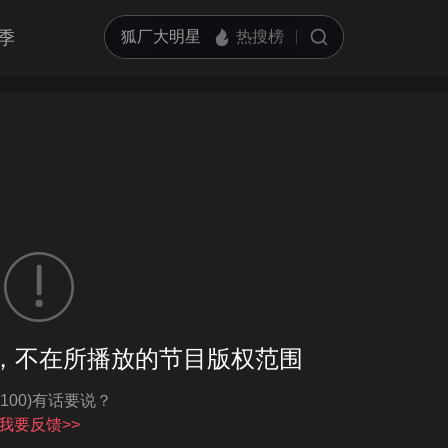
季
客户端播放
，不在所播放的节目版权范围
亮度
标准
-100)有话要说？
饱和度
100
循环播放
我要反馈>>
对比度
100
跳过片头片尾