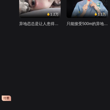
1.2万
1.1万
异地恋总是让人患得患失。。。
只能接受500m的异地恋，电动车没电了......
会员