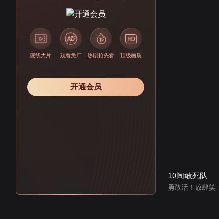
院线大片
观看免广
热剧抢先看
顶级画质
开通会员
10间敢死队
勇敢活！放肆笑