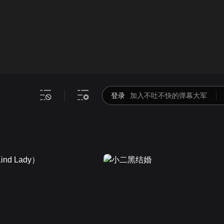
画面色彩调整
00
倍速
登录
加入不吐不快的弹幕大军