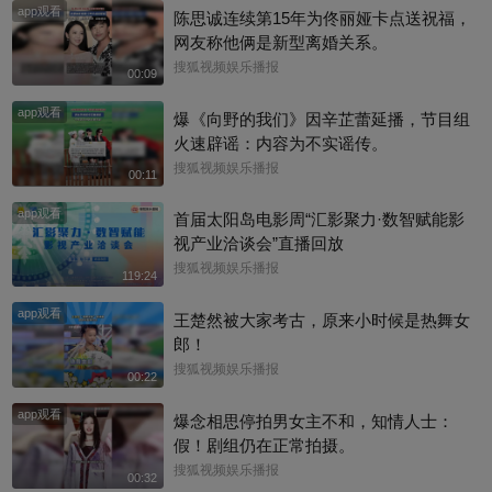
app观看
陈思诚连续第15年为佟丽娅卡点送祝福，
网友称他俩是新型离婚关系。
搜狐视频娱乐播报
00:09
app观看
爆《向野的我们》因辛芷蕾延播，节目组
火速辟谣：内容为不实谣传。
搜狐视频娱乐播报
00:11
app观看
首届太阳岛电影周“汇影聚力·数智赋能影
视产业洽谈会”直播回放
搜狐视频娱乐播报
119:24
app观看
王楚然被大家考古，原来小时候是热舞女
郎！
搜狐视频娱乐播报
00:22
app观看
爆念相思停拍男女主不和，知情人士：
假！剧组仍在正常拍摄。
搜狐视频娱乐播报
00:32