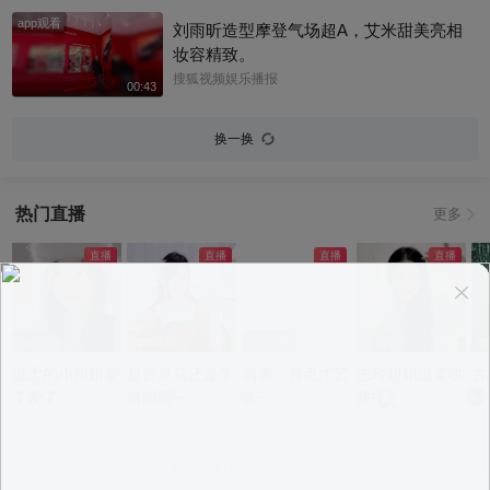
app观看
刘雨昕造型摩登气场超A，艾米甜美亮相
妆容精致。
搜狐视频娱乐播报
00:43
换一换
热门直播
更多
app观看
app观看
app观看
app观看
a
温柔的小姐姐爱
是百灵鸟还是学
滴滴，有点才艺
志玲姐姐温柔哄
古
了爱了
猪叫啊~
噢~
睡中~
若
意见反馈
|
PC版
|
APP专区