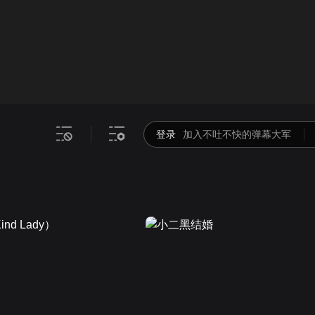
画面色彩调整
00
倍速
登录
加入不吐不快的弹幕大军