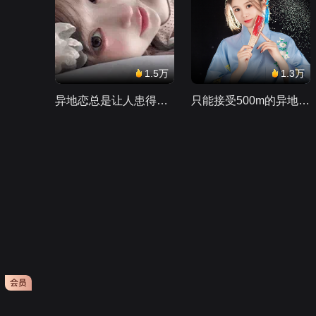
1.5万
1.3万
异地恋总是让人患得患失。。。
只能接受500m的异地恋，电动车没电了......