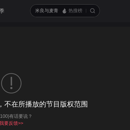
季
客户端播放
，不在所播放的节目版权范围
亮度
标准
-100)有话要说？
饱和度
100
循环播放
我要反馈>>
对比度
100
跳过片头片尾