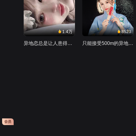
1.4万
8523
异地恋总是让人患得患失。。。
只能接受500m的异地恋，电动车没电了......