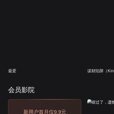
最爱
谋财陷阱（Kind
会员影院
会员
新用户首月仅9.9元