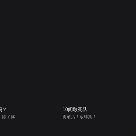
吗？
10间敢死队
，除了你
勇敢活！放肆笑！