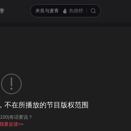
季
客户端播放
，不在所播放的节目版权范围
亮度
标准
-100)有话要说？
饱和度
100
循环播放
我要反馈>>
对比度
100
跳过片头片尾