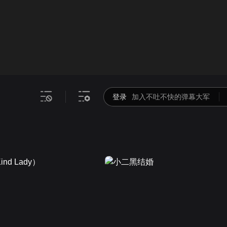
画面色彩调整
00
倍速
登录
加入不吐不快的弹幕大军