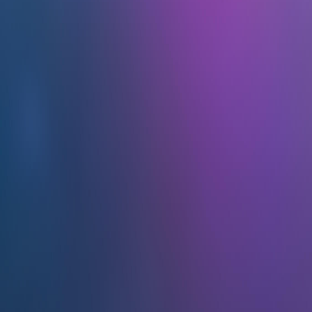
遗忘的战场
传染家族
一言九鼎
换一换
精彩推荐
app观看
爆念相思停拍男女主不和，知情人士：
假！剧组仍在正常拍摄。
搜狐视频娱乐播报
00:32
app观看
刘雨昕造型摩登气场超A，艾米甜美亮相
妆容精致。
搜狐视频娱乐播报