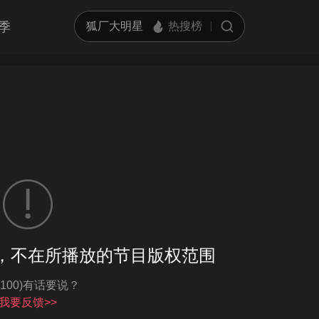
季
客户端播放
，不在所播放的节目版权范围
亮度
标准
-100)有话要说？
饱和度
100
循环播放
我要反馈>>
对比度
100
跳过片头片尾