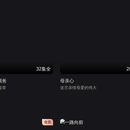
32集全
我爸
母亲心
篇章
道尽亲情母爱的伟大
会员