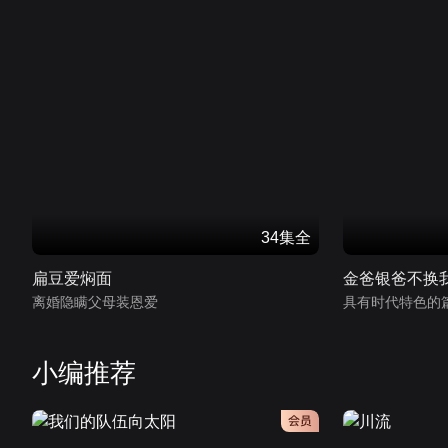
34集全
扁豆爱焖面
金爸银爸不换
离婚隐瞒父母装恩爱
具有时代特色的
小编推荐
会员
会员