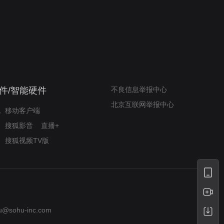
我的表兄维尼
律师文尼法庭无知遭监禁
件/智能硬件
不良信息举报中心
北京互联网举报中心
移动客户端
搜狐影音
直播+
搜狐视频TV版
u@sohu-inc.com