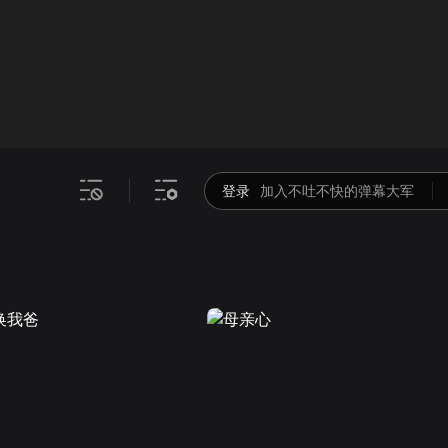
画面色彩调整
00
倍速
登录
加入不吐不快的弹幕大军