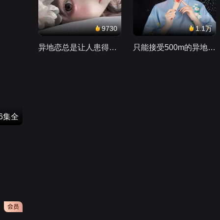
9730
1.1万
异地恋总是让人患得患失。。。
只能接受500m的异地恋，电动车没电了......
26集全