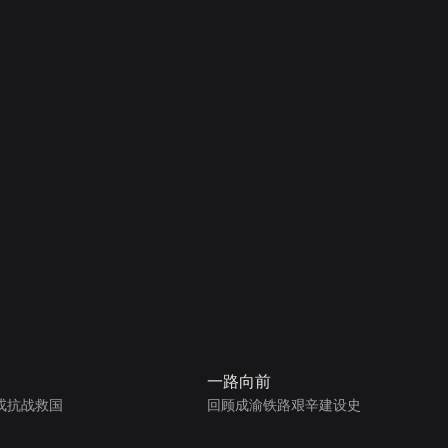
一路向前
戎抗战救国
回顾成渝铁路艰辛建设史