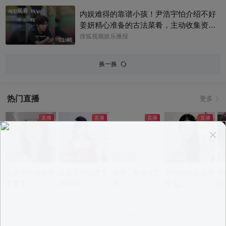
有被连日来的负面传闻影响情绪。目前，
app观看
杰威尔已发声明追责，清者自清#周杰伦
内娱难得的靠谱小孩！尹浩宇怕介绍不好
姜妍精心准备的古法菜肴，主动收集资料
做PDF菜单，标注菜品地域背景配图，连
搜狐视频娱乐播报
01:46
同事都可以直接拿来使用。还有谁没刷到
中餐厅这个暖心片段！#尹浩宇 #姜妍
换一换
热门直播
更多
app观看
app观看
app观看
app观看
a
温柔的小姐姐爱
是百灵鸟还是学
滴滴，有点才艺
志玲姐姐温柔哄
你
了爱了
猪叫啊~
噢~
睡中~
意见反馈
|
PC版
|
APP专区