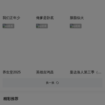
我们正年少
俺爹是卧底
胭脂似火
app观看
app观看
app观看
养生堂2025
英雄吉鸿昌
曼达洛人第三季（The Mandalorian Season 3）
换一换
精彩推荐