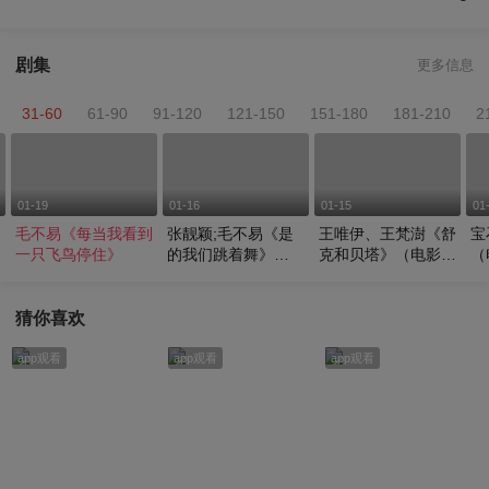
剧集
更多信息
31-60
61-90
91-120
121-150
151-180
181-210
2
01-19
01-16
01-15
01
毛不易《每当我看到
张靓颖;毛不易《是
王唯伊、王梵澍《舒
宝
漫
一只飞鸟停住》
的我们跳着舞》
克和贝塔》（电影
（
(《马腾你别走》主
《舒克贝塔之微缩人
广
题曲)
类》宣传推广曲）
猜你喜欢
app观看
app观看
app观看