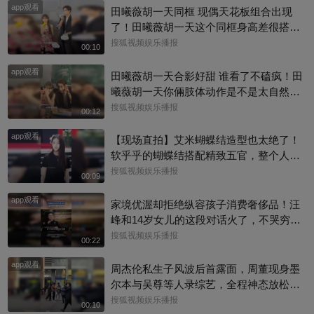
app观看
田曦薇胡一天同框 现偶天花板组合出现
了！田曦薇胡一天这个同框身高差很搭
呀，一高一低温柔适配，光是同框就已经
搜狐视频娱乐播报
00:10
磕到了#田曦薇 #天才女友
app观看
田曦薇胡一天合影好甜 谁看了不磕疯！田
曦薇胡一天你倆肢体动作是不是太自然
了，下意识的互动松弛又好嗑，现偶CP感
搜狐视频娱乐播报
00:12
直接拉满#田曦薇 #天才女友
app观看
【现场直拍】艾米蝴蝶结造型也太绝了！
软乎乎的蝴蝶结搭配精致五官，整个人灵
气满满难怪大家都说艾米是大花幼年体，
搜狐视频娱乐播报
00:09
天生自带镜头氛围感～#艾米
app观看
家境优渥却拒绝纵容孩子消费奢侈品！汪
峰和14岁女儿的这段对话火了，不哭穷不
宠溺，把消费边界讲得明明白白，育儿观
搜狐视频娱乐播报
00:22
引人深思
app观看
周杰伦私生子风波后首露面，周董现身墨
尔本与吴尊等人录综艺，全程神态放松、
有说有笑，还主动向路人打招呼，完全没
搜狐视频娱乐播报
00:10