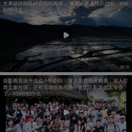
支离破碎的岛屿会找到海岸， 鱼群追求永恒的自由。#16
秒拍什么
00:32
摄影圈直接升级成小型剧组！有人负责布景舞美，有人打
磨文案台词，还有现场统筹控场，这团队配置也太专业
了。#16秒拍什么