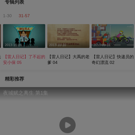
专辑列表
1-30
31-57
2013-10-24
2013-10-10
2013-09-16
光
【雷人日记】了不起的
【雷人日记】大禹的老
【雷人日记】快递员的
安小保 05
爹 04
奇幻漂流 02
精彩推荐
夜城赋之离生 第1集