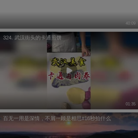
40:09
324. 武汉街头的卡通煎饼
01:35
百无一用是深情，不屑一顾是相思#16秒拍什么