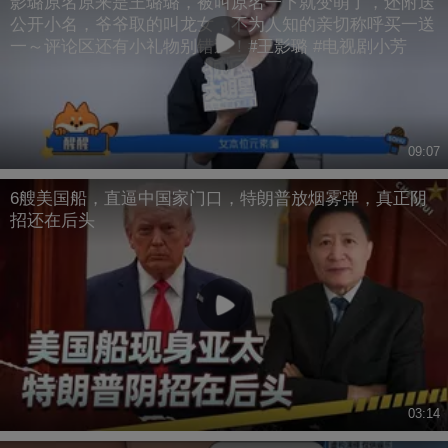
影璐原名原来是王璐璐，被叫原名一下就变萌了，还附送
公开小名，爷爷取的叫龙女，不为人知的亲切称呼买一送
一～评论区还有小礼物别错过！#王影璐 #电视剧小芳
09:07
6艘美国船，直逼中国家门口，特朗普放烟雾弹，真正阴
招还在后头
03:14