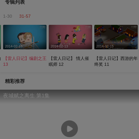
专辑列表
1-30
31-57
2014-02-19
2014-02-13
2014-01-15
山
【雷人日记】编剧之王
【雷人日记】 情人催
【雷人日记】西游的年
13
眠师 12
终奖 11
精彩推荐
夜城赋之离生 第1集