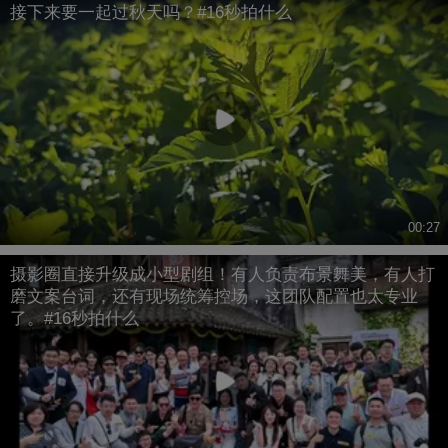
接下来要一起过秋天吗？#16秒拍什么
00:27
摄影圈直接升级成小型剧组！有人负责布景舞美，有人打
磨文案台词，还有现场统筹控场，这团队配置也太专业
了。#16秒拍什么