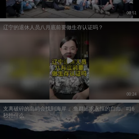
00:51
辽宁的退休人员八月底前要做生存认证吗？
00:24
支离破碎的岛屿会找到海岸， 鱼群追求永恒的自由。#16
秒拍什么