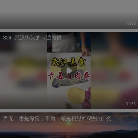
40:09
324. 武汉街头的卡通煎饼
01:35
百无一用是深情，不屑一顾是相思#16秒拍什么