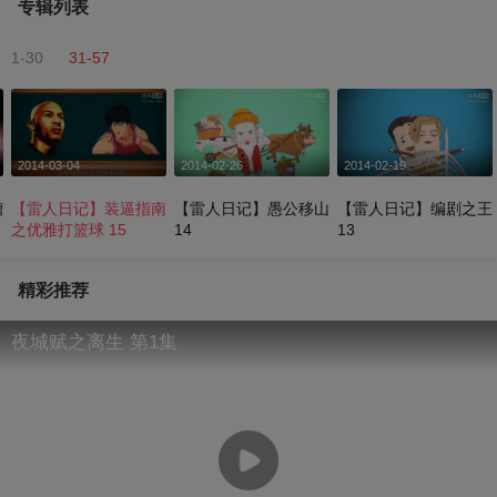
专辑列表
1-30
31-57
2014-03-04
2014-02-26
2014-02-19
槽
【雷人日记】装逼指南
【雷人日记】愚公移山
【雷人日记】编剧之王
之优雅打篮球 15
14
13
精彩推荐
夜城赋之离生 第1集