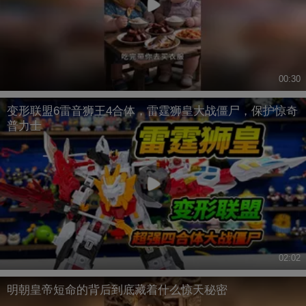
00:30
变形联盟6雷音狮王4合体，雷霆狮皇大战僵尸，保护惊奇
普力士
02:02
明朝皇帝短命的背后到底藏着什么惊天秘密