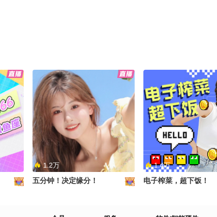
1.2万
1.4万
五分钟！决定缘分！
电子榨菜，超下饭！