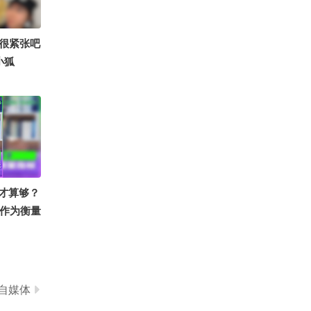
摄影狐 @
i @痘
0
涛姐是女
古筝国风仙女沫沫吖
很紧张吧
 @成长狐
小狐
努力学习
被占用了
少钱才算够？
”作为衡量
自媒体