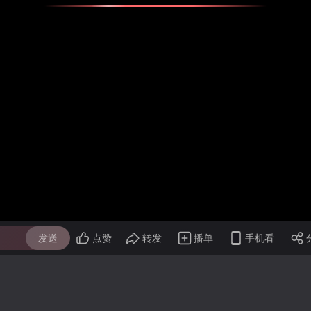
发送
点赞
转发
播单
手机看