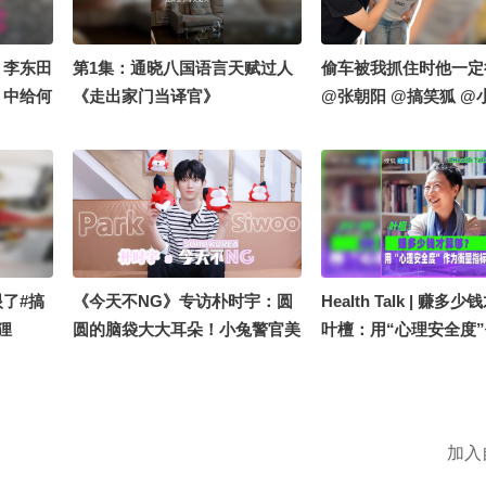
朝阳 @阿畅酷酷的 @
高速公鹿 @我身上有wif
肤西施 @摸鱼兄弟 @
！李东田
第1集：通晓八国语言天赋过人
偷车被我抓住时他一定
神 @狐圈圈 @知识狐
》中给何
《走出家门当译官》
@张朝阳 @搞笑狐 @
@小丰本丰 @小狐 @
 #李少
的总结侠 @Cici怎么
亚蕾 #
了#搞
《今天不NG》专访朴时宇：圆
Health Talk | 赚多
狸
圆的脑袋大大耳朵！小兔警官美
叶檀：用“心理安全度
小狐狸
萌来袭 快快pick你最爱的小时
指标
频官方小助
宇！
会 @张
加入