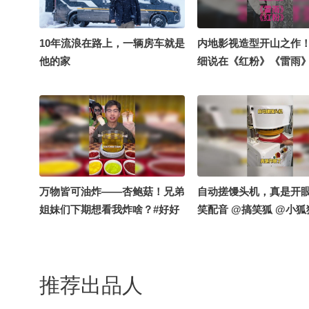
10年流浪在路上，一辆房车就是
内地影视造型开山之作
他的家
细说在《红粉》《雷雨
赛飞、王姬塑造经典形象
红 #何赛飞 #王志文 #归
星光计划
万物皆可油炸——杏鲍菇！兄弟
自动搓馒头机，真是开眼
姐妹们下期想看我炸啥？#好好
笑配音 @搞笑狐 @小狐
吃饭大赛 #吃货
439496497 @小狐 @
439082286 @搜狐视
手 @搜狐视频关注流大
推荐出品人
朝阳