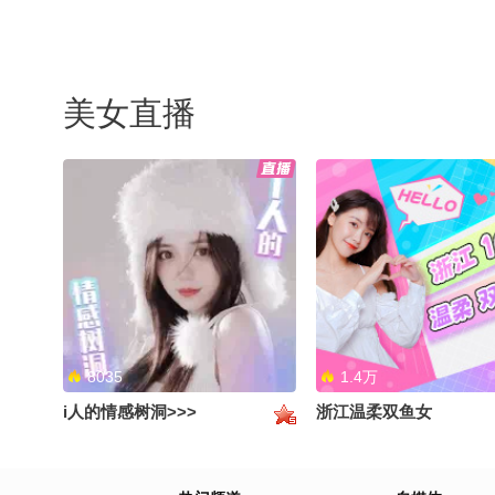
美女直播
8035
1.4万
i人的情感树洞>>>
浙江温柔双鱼女