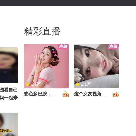
精彩直播
1.1万
1.1万
园看自己
彩色多巴胺，甜到心里啦！
这个女友视角好治愈~
妈一起来
次在户外
意思呢️️
朝阳的英
么 @张