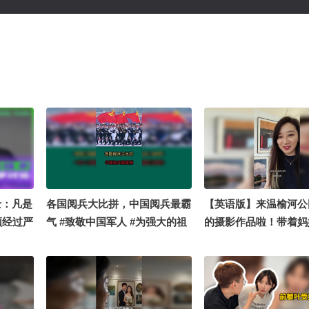
院士：凡是
各国阅兵大比拼，中国阅兵最霸
【英语版】来温榆河公
须经过严
气 #致敬中国军人 #为强大的祖
的摄影作品啦！带着妈
国而自豪 #带你看世界
看展览喽~嘻嘻，第一
拍英语vlog有一丝丝不好
#关注流十年一刻 #张
语课十周年 #16秒拍什