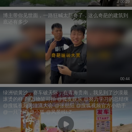
00:29
博主带你见世面，一路狂喊太新奇了，这么奇葩的建筑到
底还有多少
00:44
绿洲锁黄沙，赛车破天际，在青海贵南，我见到了沙漠最
滚烫的样子#万物皆可拍 @狐友娱乐 @努力学习的总结侠
@搜狐视频关注流大会 @张朝阳 @搜狐视频官方小助手
@一只飞鸿 @小狐 @风景线LZ