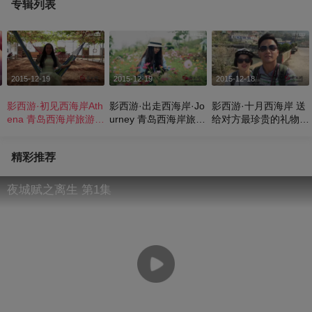
专辑列表
2015-12-19
2015-12-19
2015-12-18
影西游·初见西海岸Ath
影西游·出走西海岸·Jo
影西游·十月西海岸 送
ena 青岛西海岸旅游纪
urney 青岛西海岸旅游
给对方最珍贵的礼物菜
录片
纪录片
尾蝗 青岛西海岸旅游
纪录片
精彩推荐
夜城赋之离生 第1集