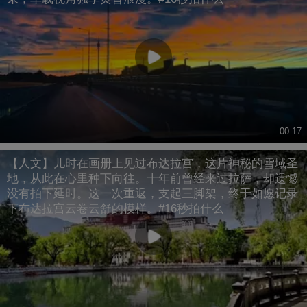
00:17
【人文】儿时在画册上见过布达拉宫，这片神秘的雪域圣
地，从此在心里种下向往。十年前曾经来过拉萨，却遗憾
没有拍下延时。这一次重返，支起三脚架，终于如愿记录
下布达拉宫云卷云舒的模样。#16秒拍什么