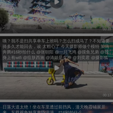
00:33
咦？我不是扫共享单车上班吗？怎么扫成马了？不知道要
骑多久才能回去，诶 太粗心了 今天摄影师做个模特 策马
奔腾#16秒拍什么 @张朝阳 @一只飞鸿 @摸鱼兄弟 @我
身上有wifi @痘肤西施 @涛姐是女神 @刘奕君 @摄影狐
00:17
日落大道太绝！坐在车里透过前挡风，漫天晚霞铺展开
来，车载视角独享黄昏浪漫。#16秒拍什么