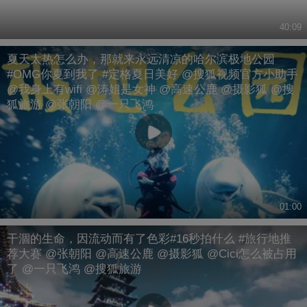
40:09
夏天太热怎么办，那就来永远清凉的哈尔滨极地公园
#OMG你夏到我了 #定格夏日美好 @搜狐视频官方小助手
@我身上有wifi @涛姐是女神 @高速公鹿 @摄影狐 @搜
狐旅游 @张朝阳 @一只飞鸿
01:00
干涸的生命，因流动而有了色彩#16秒拍什么 #旅行地推
荐大赛 @张朝阳 @高速公鹿 @摄影狐 @Cici怎么被占用
了 @一只飞鸿 @搜狐旅游