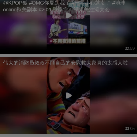
@KPOP狐 #OMG你夏到我了 #一不小心就潮了 #地球
online秋关副本 #2026秋季搜狐视频关注流大会
02:59
伟大的消防员叔叔不顾自己的安慰救大家真的太感人啦
03:05