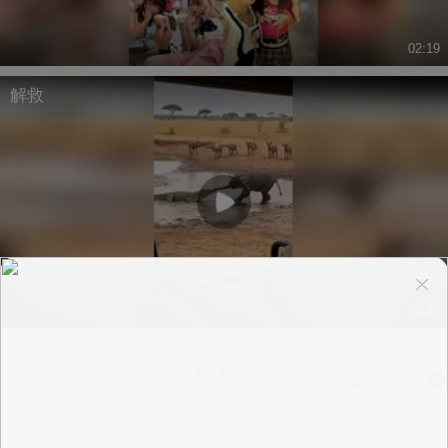
02:19
解救
00:49
换一换
意见反馈
|
PC版
|
APP专区