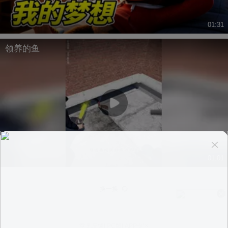
01:31
领养的鱼
01:01
换一换
意见反馈
|
PC版
|
APP专区