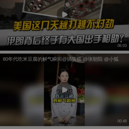
06:03
80年代吃米豆腐的解气瞬间@搞笑狐 @张朝阳 @小狐
00:48