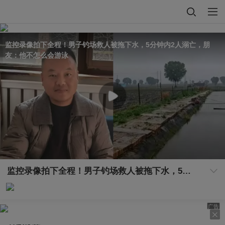
监控录像拍下全程！男子钓场救人被拖下水，5分钟内2人溺亡，朋
友：他不怎么会游泳
监控录像拍下全程！男子钓场救人被拖下水，5分钟内2人溺亡，朋友：他不怎么会游泳
广告