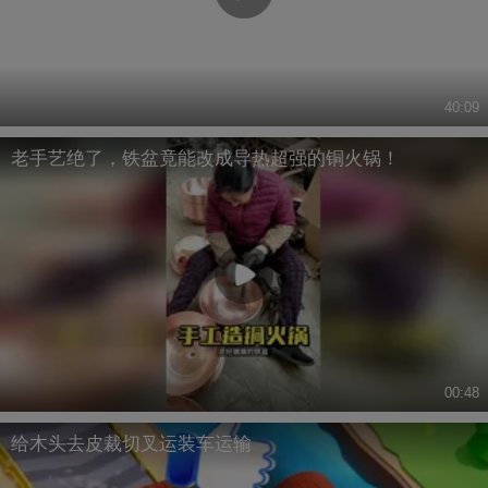
40:09
老手艺绝了，铁盆竟能改成导热超强的铜火锅！
00:48
给木头去皮裁切叉运装车运输