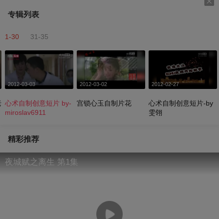
专辑列表
1-30
31-35
2012-03-03
2012-03-02
2012-02-27
老
心术自制创意短片 by-
宫锁心玉自制片花
心术自制创意短片-by
miroslav6911
雯翎
精彩推荐
夜城赋之离生 第1集