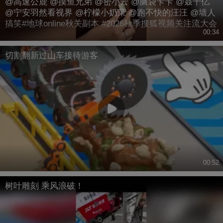
@高速公鹿 @摸鱼兄弟 @密小云 @脑袋卡卡 @聂千亿
@宁安羽然看视界 @柠檬小奶茉 @跑不快的汪汪 @墙人
搞笑#地球online秋关副本 #2026秋季搜狐视频关注流大会
00:34
切割翻新过山车接待游客
00:52
树叶雕刻 乘风浪破！