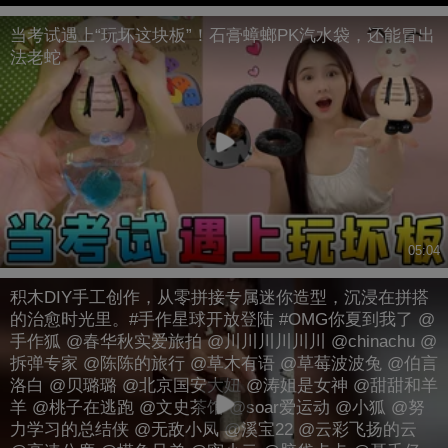
当考试遇上“玩坏这块板”！石膏蟑螂PK汽水袋，还能冒出
法老蛇
05:04
积木DIY手工创作，从零拼接专属迷你造型，沉浸在拼搭
的治愈时光里。#手作星球开放登陆 #OMG你夏到我了 @
手作狐 @春华秋实爱旅拍 @川川川川川川 @chinachu @
拆弹专家 @陈陈的旅行 @草木有语 @草莓波波兔 @伯言
洛白 @贝璐璐 @北京国安大妞 @涛姐是女神 @甜甜和羊
羊 @桃子在逃跑 @文史茶馆 @soar爱运动 @小狐 @努
力学习的总结侠 @无敌小凤 @溪宝22 @云彩飞扬的云