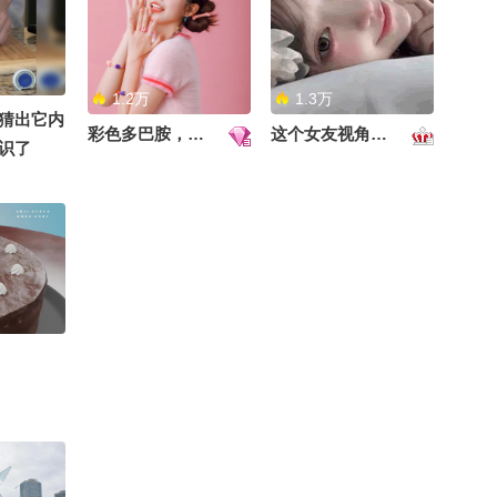
04:15
2026-07-26
@付虹医生 @高庆一 @
高速公鹿 @公子兰兮 @
士兵训练
航航儿 @嘿凤梨like @何
2026-07-18
懿医生 @化无止境薛老师
1.2万
1.3万
01:10
@蒋院长讲航天
猜出它内
彩色多巴胺，甜到心里啦！
这个女友视角好治愈~
识了
山体垮塌 怎么自救
2026-07-17
01:15
为什么职业自行车手赛
前，要把手伸进冰水里？
00:39
2026-07-15
0
乡镇党委书记能管到派出
你的邻家妹妹~
所所长吗？
03:06
2026-07-10
蛋糕正确切法
2026-07-09