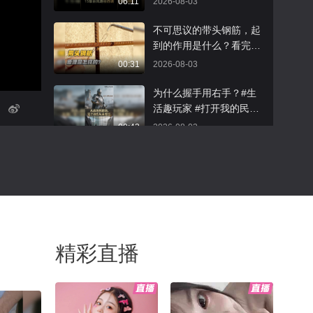
06:11
2026-08-03
高。
不可思议的带头钢筋，起
到的作用是什么？看完涨
知识了
00:31
2026-08-03
为什么握手用右手？#生
活趣玩家 #打开我的民族
任意门 @科学探索小组
00:43
2026-08-03
@小丰本丰 @搜狐美食
@孙老师漫游数学 @孙老
身体被人向后推时，手臂
师聊人工智能 @文化很有
会下意识向后甩，这是怎
戏 @小蒋开心心 @晓乐
么回事？
00:34
2026-07-28
教授 @小马同学努力吖
@星际奇航 @心理学博士
台风天的 致命盲区
李蕊 @演员明莉 @艺述
2026-07-26
史-雅鑫 @月涵书舍 @张
精彩直播
00:42
博士聊数学 @包大人玩科
学 @春华姐姐 @叮咚1 @
空调开26℃真的省电吗？
儿科马大夫 @耳鼻喉刘医
开空调省电小妙招
生 @妇产科王贵芳医生