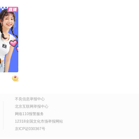
变！
00:37
2026-03-21
二战装备介绍
活趣玩家
2026-03-19
ine秋关
01:08
麦当劳
2026-03-18
01:01
爱情锁的最终去向
2026-03-11
01:00
不良信息举报中心
雪地生火
北京互联网举报中心
2026-03-11
网络110报警服务
01:12
12318全国文化市场举报网站
#搜狐视频关注流2025影
京ICP证030367号
像大赛 截止卡手取出技