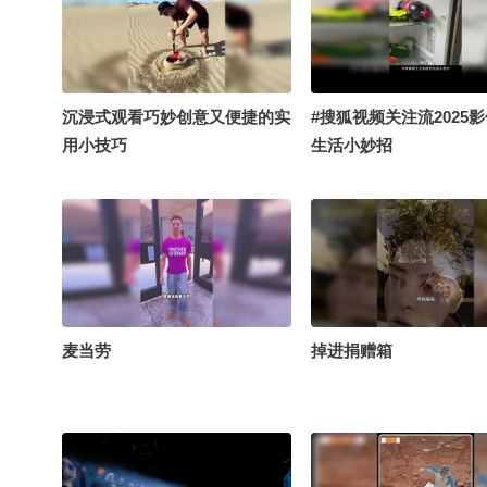
沉浸式观看巧妙创意又便捷的实
#搜狐视频关注流2025
用小技巧
生活小妙招
麦当劳
掉进捐赠箱