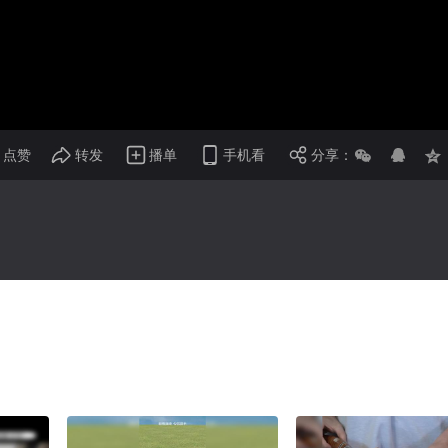
画面色彩调整
倍速
点赞
转发
播单
手机看
分享：