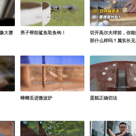
影像大赛
男子帮助鲨鱼取鱼钩！
切开高尔夫球前，你能
部什么样吗？属实长见
蟑螂丢进微波炉
蛋糕正确切法