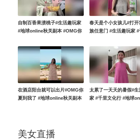
自制百香果渍桃子#生活趣玩家
春天是个小女孩儿#打开
#地球online秋关副本 #OMG你
族任意门 #生活趣玩家 
夏到我了
化行 #地球online秋关
在酒店阳台就可以出片#OMG你
太累了一天天的暑假#生
夏到我了 #地球online秋关副本
家 #千里文化行 #地球onl
#搞笑是一种贡献 #定格夏日美
关副本 #OMG你夏到我
好
美女直播