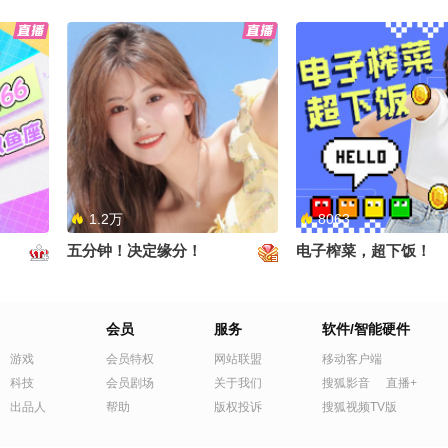
来说确实
第一次吃深盘披萨#生活趣玩家
《聪明的小韩愈 》#生
OMG你
#地球online秋关副本 #搞笑是
#千里文化行 #地球onl
献 #定
一种贡献 #定格夏日美好
副本 #搞笑是一种贡献
1.2万
8063
五分钟！决定缘分！
电子榨菜，超下饭！
练呀#千
了 #地
笑是一种
会员
服务
软件/智能硬件
游戏
会员特权
网站联盟
移动客户端
科技
会员剧场
关于我们
搜狐影音
直播+
出品人
帮助
版权投诉
搜狐视频TV版