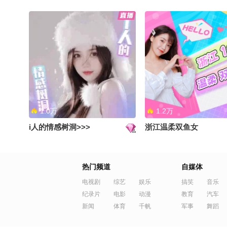
准备带小孩们拍一个美食节目哈
儿化音对于我们南方人
哈#秋关白日梦响家 #生活趣玩
很陌生呀#千里文化行 #
家 #地球online秋关副本
夏到我了 #搞笑是一种贡
格夏日美好
1.0万
1.2万
i人的情感树洞>>>
浙江温柔双鱼女
一生总要来一次卡纳克神庙#秋
bp 的绕口令一起来练一
关白日梦响家 #地球online秋关
里文化行 #OMG你夏到我
副本 #OMG你夏到我了
球online秋关副本 #搞
热门频道
自媒体
贡献
电视剧
综艺
娱乐
搞笑
音乐
纪录片
电影
动漫
教育
汽车
新闻
体育
千帆
军事
舞蹈