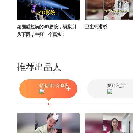
氛围感拉满的4D影院，模拟刮
卫生纸搭桥
风下雨，主打一个真实！
推荐出品人
晒太阳不分昼夜
陈翔六点半