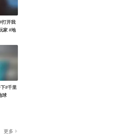
白了
00:49
2026-06-09
野外系绳梯
#打开我
2026-06-06
玩家 #地
01:15
定格夏日美
沉浸式观看巧妙创意又便
捷的实用小技巧
02:28
2026-05-20
鹦鹉学者说脏话
2026-04-19
04:10
下#千里
地球
藏蛇走私、砍头取石，全
nline秋
是人性贪婪！
献
00:48
2026-03-23
成千上万颗土豆，像瀑布
一般倾泻而下，层层蜕
更多