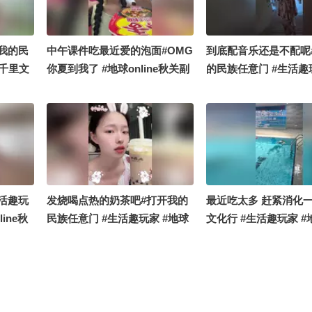
我的民
中午课件吃最近爱的泡面#OMG
到底配音乐还是不配呢
#千里文
你夏到我了 #地球online秋关副
的民族任意门 #生活趣
副本
本 #搞笑是一种贡献
球online秋关副本 #
好
活趣玩
发烧喝点热的奶茶吧#打开我的
最近吃太多 赶紧消化一
ine秋
民族任意门 #生活趣玩家 #地球
文化行 #生活趣玩家 #
了
online秋关副本 #OMG你夏到
online秋关副本 #地球o
我了
关副本 #搞笑是一种贡