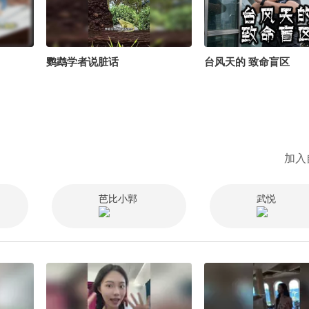
鹦鹉学者说脏话
台风天的 致命盲区
加入
芭比小郭
武悦