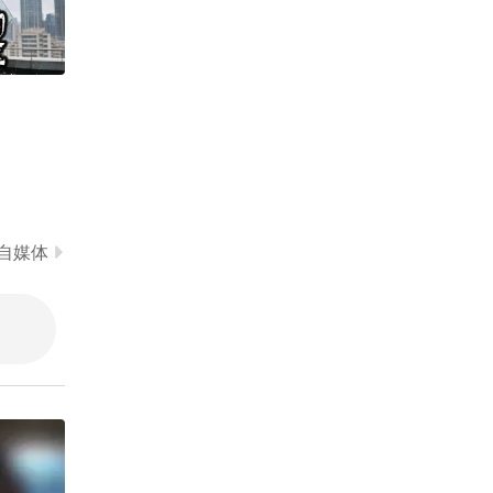
01:01
切开高尔夫球前，你能猜
出它内部什么样吗？属实
长见识了
00:33
2026-07-08
两个厨房踩坑小妙招
2026-07-02
01:02
三个台风同时出现，为啥
自媒体
我只让你盯“白海豚”？因
为它正在上演“吞并”戏
01:24
2026-08-06
項漂亮
祝晓晗
码，且直扑浙江或北上！
明进东海，9-10日是关键
这个视频也太好看了吧。
期，舟山已停航。回港、
#二次元 #原创动画 #游戏
收阳台、盯预警，这三件
#搞笑游戏 #AI
01:05
2026-06-14
事现在就得做。#三台共
舞 #台风路径 #台风白海
玩高尔夫为啥这么“烧
豚 #天气有话说 #本地新
钱”，看草坪维护过程就明
闻