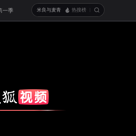
第一季
亮度
标准
饱和度
100
对比度
100
循环播放