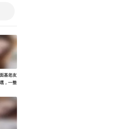
一雄 @武
刘刚战损版
陈翔六点
叨 @狐说
摄影师
ickie牌
@叫我左
狐综艺 @
芳
面基老友
嘿，一整
贡献 #
花笑草偷
朝阳