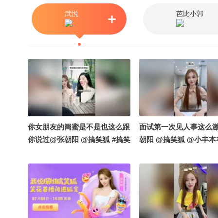
#亲子 #留守儿童 #外出务工 #教
武悦
芭比小郭
育 @张朝阳 @成长狐 @小丰本
丰
你女朋友的闺蜜是不是也这么跟
面试第一次见人事这么
你说过@张朝阳 @搞笑狐 #搞笑
朝阳 @搞笑狐 @小丰本