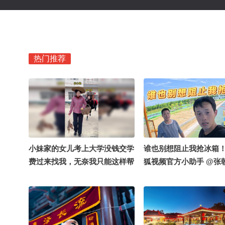
热门推荐
小妹家的女儿考上大学没钱交学
谁也别想阻止我抢冰箱
费过来找我，无奈我只能这样帮
狐视频官方小助手 @张
她……#抱养妹妹 #情感正能量
郭大燕紫 @小申小申 
#夏日清凉计划
乐 @搜狐体育