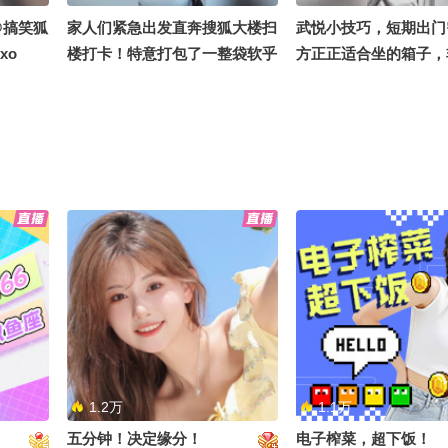
@搞笑狐
家人们紧急出发直奔搜狐大楼扫
武悦小技巧，短期出门
xo
楼打卡！特意打包了一整袋软乎
方正正适合坐的箱子，
乎小娃娃当见面礼现场随机逮同
#出门攻略 @张朝阳 @
事、偶遇粉丝统统免费送沉浸式
@搞笑狐
探秘大厂办公区+线下派送福利
全程直播，蹲住更新别错过～
1.2万
1.1万
五分钟！决定缘分！
电子榨菜，超下饭！