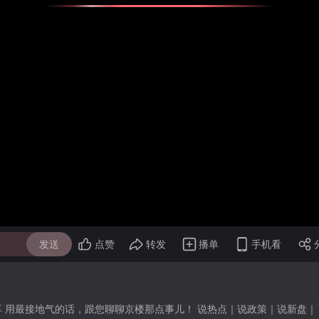
发送
点赞
转发
播单
手机看
享 用最接地气的话，跟您聊聊京楼那点事儿！ 说热点｜说政策｜说新盘｜