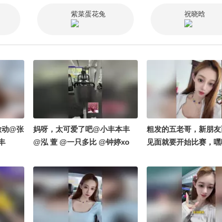
圈圈 @小申小申 @宋
紫菜蛋花兔
祝晓晗
悦 @項漂亮 @小狐叨
有理 @阿畅酷酷的 @
1vanka @摸鱼兄弟 @V
脆脆鲨 @名侦探步美 
逍遥 @高速公鹿 @搜
猪蹄刚出锅 @80后小
激动@张
妈呀，太可爱了吧@小丰本丰
粗发的五老哥，新朋友
丰
@泓 萱 @一只多比 @钟婷xo
见面就要开始比赛，嘿
个期待住了#搞笑是一种
笑花笑草上线ing #笑
吃大赛 @搞笑狐 @张