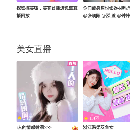
探班搞笑狐，笑花首播进狐窝直
你们健身房也锁器材吗
播回放
@张朝阳 @泓 萱 @钟婷
美女直播
1.2万
1.4万
i人的情感树洞>>>
浙江温柔双鱼女