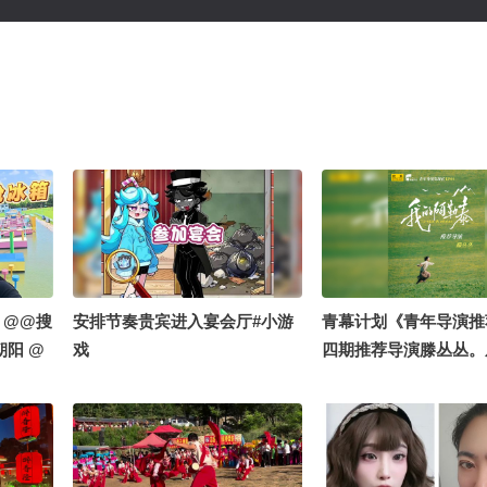
！@@搜
安排节奏贵宾进入宴会厅#小游
青幕计划《青年导演推
朝阳 @
戏
四期推荐导演滕丛丛。
@摄影小
上青云》都市女性的尖
到《我的阿勒泰》北疆
阔生长。她用镜头接住
的淳朴信仰，也拍下了