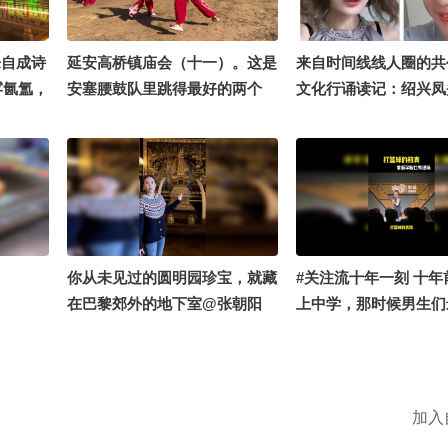
风与少年情意。蛰伏十
世界看见一片自由生长
当世界用“有用”丈量
乐自成诗
延安高桥镇庙会（十一）。这是
来自时间线线人圈的共
让草原上的风说出了另
雾氤氲，
安塞腰鼓队里跳得最好的两个
文化行诵读记：绍兴凤
——“自由自在地活着
间烟火。
人。#16秒拍什么
阳魁星楼，南北共诵古
很好。” #青幕计划 #
张朝阳 @小丰本丰 @
发现官 #我的阿勒泰 #
wifi @高速公鹿 @涛
@四条眉毛的辉 @千
家 @阿畅酷酷的 @搜
文化很有戏 @Ai-徐凤年
工作室 @润杨的红楼笔
你从未见过的圆明园珍宝，就藏
#关注流十年一刻 十年
咚1 #千里文化行 #地球o
在巴黎郊外的地下室@张朝阳
上中学，那时候男生们
关副本 #文化有时节 #
@文化很有戏
好就是打篮球。当我成
到我了 #旅行地推荐大
说员之后，走上台讲脱
一下男生打篮球的初衷
@张朝阳 @小丰本丰 
加入
@成长狐 @搜狐体育 