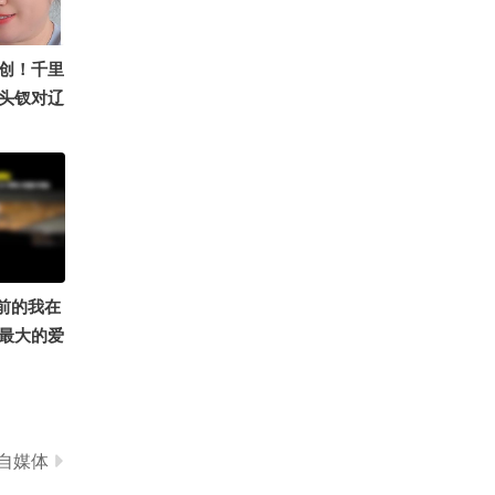
余年，让
的土地。
8707
一切，她却
奈斯~一颗糖丶
创！千里
一句话
头钗对辽
，本来就
城文脉@
青年导演
我身上有
滕丛丛
姐是女神
里眼小当
狐文化 @
 @AI游
记 @叮
前的我在
nline秋
最大的爱
OMG你夏
为体育解
赛
口秀揭秘
是什么？
@搞笑狐
自媒体
@小狐转