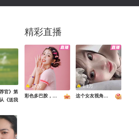
精彩直播
1.0万
1.1万
荐官》第
彩色多巴胺，甜到心里啦！
这个女友视角好治愈~
从《送我
锐突围，
草原的辽
哈萨克族
阿勒泰的