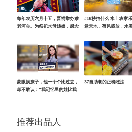
每年农历六月十五，晋祠举办难
#16秒拍什么 水上农家
老河会。为祭祀水母娘娘，感念
意天地，荷风盛放，水
难老泉水滋养沃土。古时有唱
于仙境般的水畔尽享人
戏、社火、祭祀仪式，传承千
年，是太原极具代表性的传统民
俗非遗盛会。#16秒拍什么
蒙眼摸孩子，他一个个比过去，
37自助餐的正确吃法
却不敢认：“我记忆里的娃比我
矮一点，怎么现在比我还高
了？”不是父母忘记了孩子，是
他们太久没机会，亲眼看见孩子
推荐出品人
长大。愿每个孩子都能在爸妈身
边长大。#我正在长成一个大人