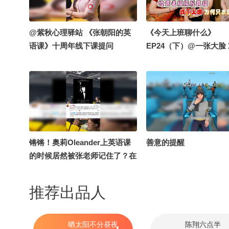
有惊喜哦）#2026关注
赛
@紫秋心理驿站 《张朝阳的英
《今天上班聊什么》
语课》十周年线下课提问
EP24（下）@一张大脸
time‍♀️@张朝阳 老师是如何保持
下偶像男团老板。做地
内在驱动力的呢？#关注流十年
钱吗？老板们没回本是
一刻 @小丰本丰 @柚念yx @不
儿？成团只为当跳板、
靠谱儿的王大力
被挖，地偶“职场”的处
然是这样……业内如何
商品化？地下偶像真能
乐圈？全网追星300人
锵锵！奥莉Oleander上英语课
善意的提醒
相见是什么感受？地偶
的时候居然被张老师记住了？在
化“任重而道远”，看完
张老师十周年英语课现场，本来
又涨知识了~
想聊聊那些贯穿人生的英文歌，
推荐出品人
却在现场聊起了我的英文名
Oleander（夹竹桃）！没想到
张老师也看过《Blacklist》真是
晒太阳不分昼夜
陈翔六点半