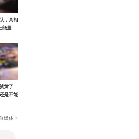
4744
天冷会自己往家跑~
队，真相
正能量
就黄了
还是不能
自媒体
項漂亮
祝晓晗