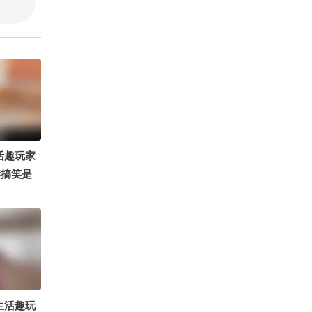
活趣玩家
 #搞笑是
好
生活趣玩