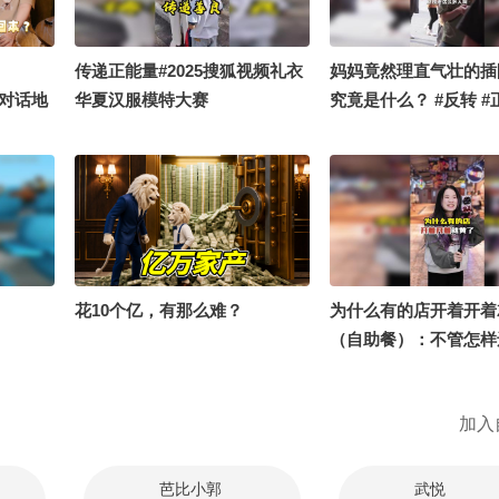
流舞蹈大
你夏到我了 #一不小心就潮了 #
地球online秋关副本 #2026秋季
搜狐视频关注流大会
传递正能量#2025搜狐视频礼衣
妈妈竟然理直气壮的插
 对话地
华夏汉服模特大赛
究竟是什么？ #反转 #
偶到底赚
怎么个事
团内人才
理方式居
看待偶像
飞升进娱
又在这里
花10个亿，有那么难？
为什么有的店开着开着
行业本土
（自助餐）：不管怎样
本期正片
糊弄顾客！
加入
芭比小郭
武悦