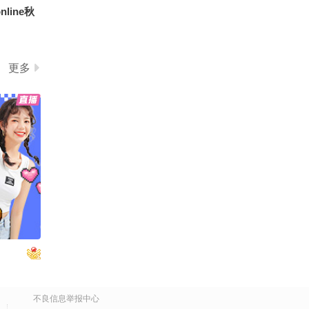
line秋
我了
更多
开我的民
 #千里文
关副本
不良信息举报中心