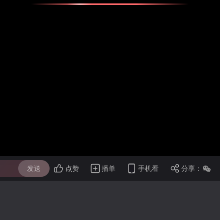
发送
点赞
播单
手机看
分享：