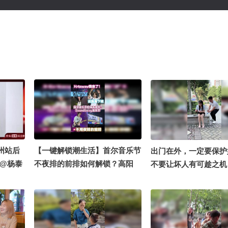
广州站后
【一键解锁潮生活】首尔音乐节
出门在外，一定要保护
@杨泰
不夜排的前排如何解锁？高阳
不要让坏人有可趁之机 #
？舞者
kintex超近距离接下班攻略！@
狐视觉大赛
要？揭秘
张朝阳 @狐言岁语 @国风舞乐
（K狐
狐 @潮流生活狐 @阿畅酷酷的
边，转发
@一只飞鸿 @KPOP狐 #OMG