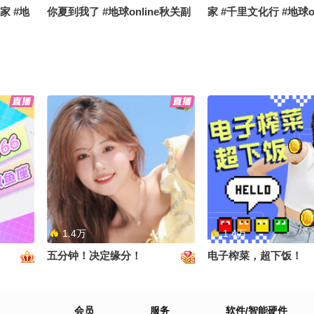
家 #地
你夏到我了 #地球online秋关副
家 #千里文化行 #地球on
格夏日美
本 #搞笑是一种贡献
关副本 #OMG你夏到
食节目哈
一生总要来一次卡纳克神庙#秋
春天是个小女孩儿#打
活趣玩
关白日梦响家 #地球online秋关
族任意门 #生活趣玩家
副本 #OMG你夏到我了
化行 #地球online秋
1.4万
1.4万
五分钟！决定缘分！
电子榨菜，超下饭！
OMG你
会员
服务
软件/智能硬件
秋关副本