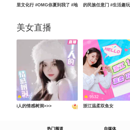
里文化行 #OMG你夏到我了 #地
的民族任意门 #生活趣玩
球online秋关副本 #搞笑是一种
球online秋关副本 #定
贡献
好
美女直播
儿化音对于我们南方人来说确实
准备带小孩们拍一个美
很陌生呀#千里文化行 #OMG你
哈#秋关白日梦响家 #生
夏到我了 #搞笑是一种贡献 #定
家 #地球online秋关副本
格夏日美好
8477
9532
i人的情感树洞>>>
浙江温柔双鱼女
最近吃太多 赶紧消化一下#千里
在酒店阳台就可以出片#
热门频道
自媒体
文化行 #生活趣玩家 #地球
夏到我了 #地球online