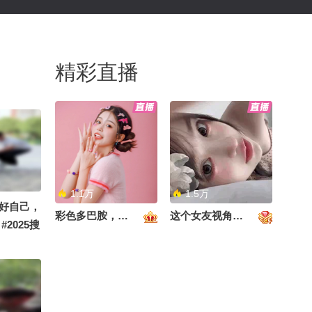
精彩直播
1.1万
1.5万
好自己，
彩色多巴胺，甜到心里啦！
这个女友视角好治愈~
2025搜