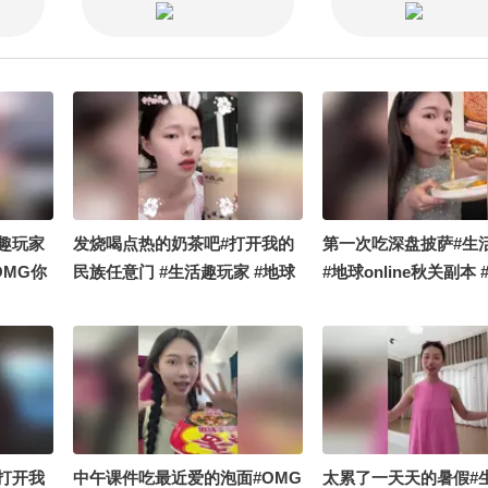
趣玩家
发烧喝点热的奶茶吧#打开我的
第一次吃深盘披萨#生
OMG你
民族任意门 #生活趣玩家 #地球
#地球online秋关副本
online秋关副本 #OMG你夏到
一种贡献 #定格夏日美
我了
打开我
中午课件吃最近爱的泡面#OMG
太累了一天天的暑假#