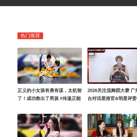
热门推荐
正义的小女孩有勇有谋，太机智
2026关注流舞蹈大赛 
了！成功救出了男孩 #传递正能
台对话星推官&明星评委
瑞 ｜评分标准大公开！
实力vs表现力哪个更重
个人单曲与专场筹备中~
还为大家准备了签名周