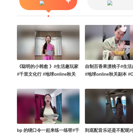
美剧同好“外表美丽带毒，内在
兼具韧性”！大家以后看到“夹竹
桃花”，应该都会想到奥莉吧！
感谢张老师十年如一日用英语带
我们看世界！语言是桥梁，音乐
也是，记得在关注流听奥莉唱歌
哦！#张朝阳的英语课十周年 #
秋关白日梦响家 @张朝阳 @阿
畅酷酷的 @音乐狐 @小狼正在
《聪明的小韩愈 》#生活趣玩家
自制百香果渍桃子#生活
听
#千里文化行 #地球online秋关
#地球online秋关副本 #
副本 #搞笑是一种贡献
夏到我了
bp 的绕口令一起来练一练呀#千
到底配音乐还是不配呢#