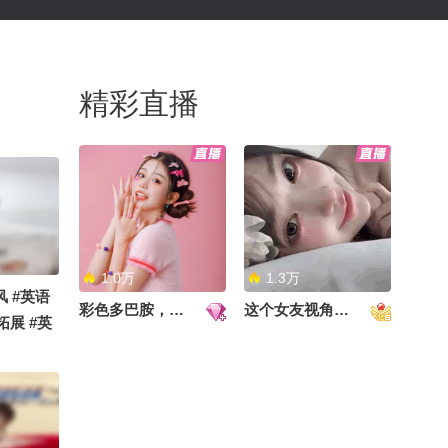
精彩直播
1.0万
1.3万
风 #英语
彩色多巴胺，甜到心里啦！
这个女友视角好治愈~
拓展 #英
e，那边
都冒出来
单