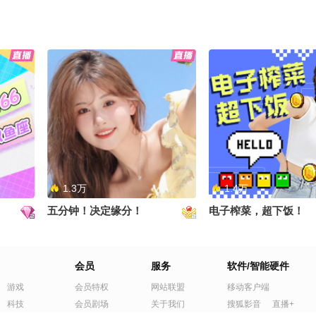
1.3万
1.4万
五分钟！决定缘分！
电子榨菜，超下饭！
会员
服务
软件/智能硬件
游戏
会员特权
网站联盟
移动客户端
科技
会员剧场
关于我们
搜狐影音
直播+