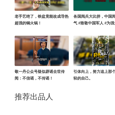
老手艺绝了，铁盆竟能改成导热
各国阅兵大比拼，中国
超强的铜火锅！
气 #致敬中国军人 #为
国而自豪 #带你看世界
敬一丹公众号疑似辟谣去世传
引体向上，努力追上那
闻：不信谣，不传谣！
轻的自己。
推荐出品人