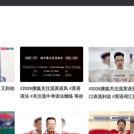
，又到动
#2026搜狐关注流英语风 #英语
#2026搜狐关注流英语
语法 #关注流中考语法精练 等你
口语流利说 #英语词汇
解锁今日英语每日一练
语挑战 如果你学会了r
已它为首的硬核单词就
了，单词拓展就这么简