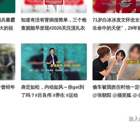
阅兵最霸
知道有没有肾病很简单，三个检
71岁白冰冰发文怀念女
强大的祖
查就能早发现#2026关注流礼衣
生命中的天使”，29年
华夏汉服模特大赛 #2026关注流
遭绑匪虐待撕票离世，
舞蹈大赛 @搜狐视频官方小助
年做16次试管婴儿：
手 @健康袁月 @新闻报道 @张
回来
朝阳 @健康狐 @科学探索小组
个曾经年
身定如松，内动如风～你get到
偷车被我抓住时他一定
了吗？#吕良伟 #养生 #运动
@张朝阳 @搞笑狐 @
加入