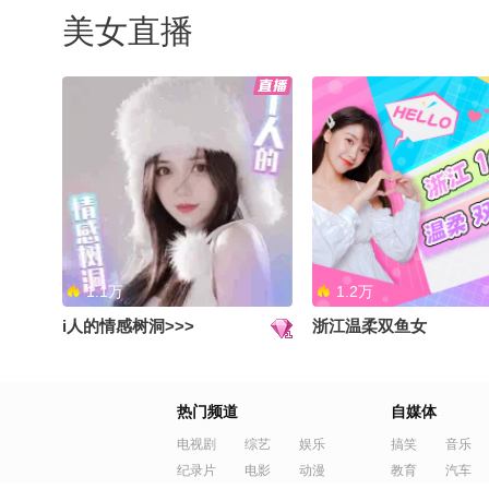
美女直播
1.1万
1.2万
i人的情感树洞>>>
浙江温柔双鱼女
热门频道
自媒体
电视剧
综艺
娱乐
搞笑
音乐
纪录片
电影
动漫
教育
汽车