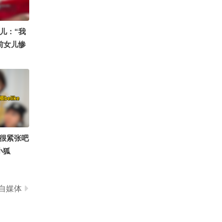
0
古筝国风仙女沫沫吖
儿：“我
前女儿惨
曾自曝7
想把女儿生
很紧张吧
小狐
自媒体