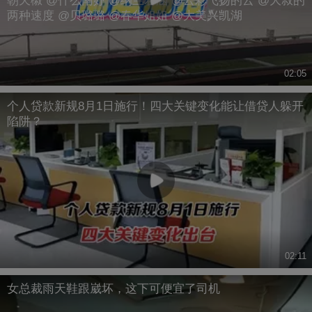
朝天椒 @什么南妤 @纳兰君涵 @云彩飞扬的云 @大叔的
两种速度 @贝璐璐 @春华姐姐 @大美兴凯湖
02:05
个人贷款新规8月1日施行！四大关键变化能让借贷人躲开
陷阱？
02:11
女总裁雨天鞋跟崴坏，这下可便宜了司机