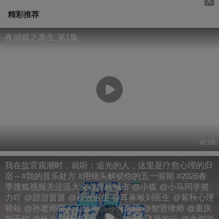
精彩推荐
夜城赋之离生 第1集
40:09
我在盐官观潮时，就听：追光的人，这里是疗愈心理的归
宿～#我的音乐处方 #用镜头解锁你的五一假期 #2026春
季搜狐视频关注流大会@搜狐城市 @小狐 @小马同学努
力吖 @甜甜茵茵 @崔强医生 @耳鼻喉刘医生 @紫秋心理
驿站 @孙老师聊人工智能@孙悦老师 @智贤律师 @重庆