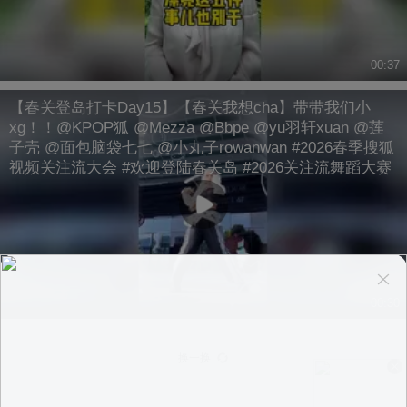
00:37
【春关登岛打卡Day15】【春关我想cha】带带我们小
xg！！@KPOP狐 @Mezza @Bbpe @yu羽轩xuan @莲
子壳 @面包脑袋七七 @小丸子rowanwan #2026春季搜狐
视频关注流大会 #欢迎登陆春关岛 #2026关注流舞蹈大赛
00:30
换一换