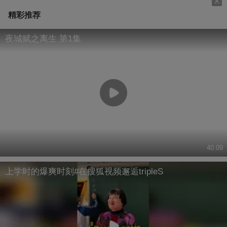
精彩推荐
夜城赋之离生 第1集
40:09
上学时的爆爽时刻#在搜狐视频邂逅tripleS