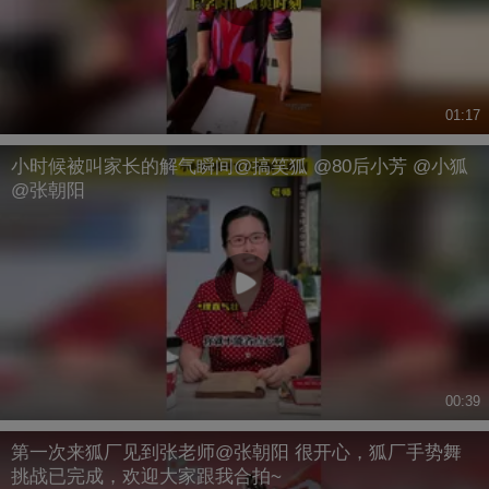
01:17
小时候被叫家长的解气瞬间@搞笑狐 @80后小芳 @小狐
@张朝阳
00:39
第一次来狐厂见到张老师@张朝阳 很开心，狐厂手势舞
挑战已完成，欢迎大家跟我合拍~