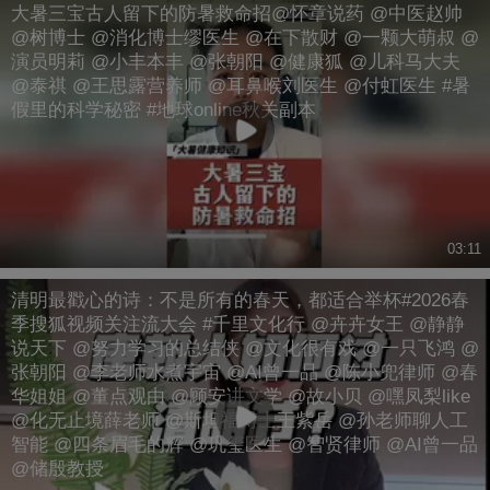
大暑三宝古人留下的防暑救命招@怀章说药 @中医赵帅
@树博士 @消化博士缪医生 @在下散财 @一颗大萌叔 @
演员明莉 @小丰本丰 @张朝阳 @健康狐 @儿科马大夫
@泰祺 @王思露营养师 @耳鼻喉刘医生 @付虹医生 #暑
假里的科学秘密 #地球online秋关副本
03:11
清明最戳心的诗：不是所有的春天，都适合举杯#2026春
季搜狐视频关注流大会 #千里文化行 @卉卉女王 @静静
说天下 @努力学习的总结侠 @文化很有戏 @一只飞鸿 @
张朝阳 @李老师水煮宇宙 @AI曾一品 @陈小兜律师 @春
华姐姐 @董点观由 @顾安讲文学 @故小贝 @嘿凤梨like
@化无止境薛老师 @斯坦福博士王紫岳 @孙老师聊人工
智能 @四条眉毛的辉 @巩玺医生 @智贤律师 @AI曾一品
@储殷教授