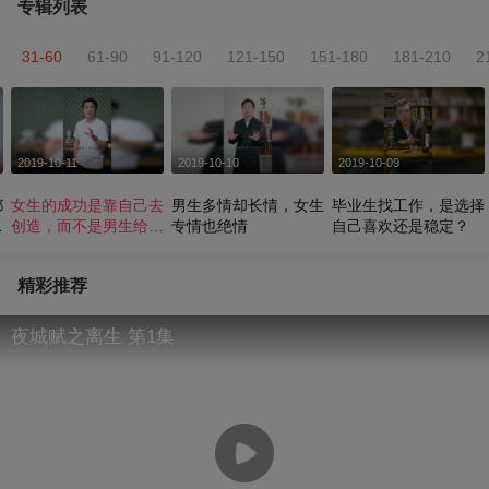
专辑列表
31-60
61-90
91-120
121-150
151-180
181-210
2
2019-10-11
2019-10-10
2019-10-09
都
女生的成功是靠自己去
男生多情却长情，女生
毕业生找工作，是选择
责
创造，而不是男生给予
专情也绝情
自己喜欢还是稳定？
的
精彩推荐
夜城赋之离生 第1集