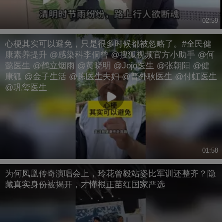
02:59
心梗其实可以避免，只是很多时候都被忽略了。#全民健
康素养提升 @感染科李侗曾 @搜狐视频官方小助手 @何
懿医生 @鹤立烟雨 @黄晓明 @Jojo医生 @张朝阳 @健
康狐 @金子生活 @陈医生夫妇 @普外耿医生 @付虹医生
@巩玺医生
01:58
为何凤凰传奇演唱会上，玲花曾毅站姿比军训还整齐？隐
藏真实身份被揭开，才懂根正苗红国家严选