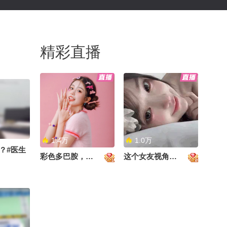
精彩直播
1.4万
1.0万
？#医生
彩色多巴胺，甜到心里啦！
这个女友视角好治愈~