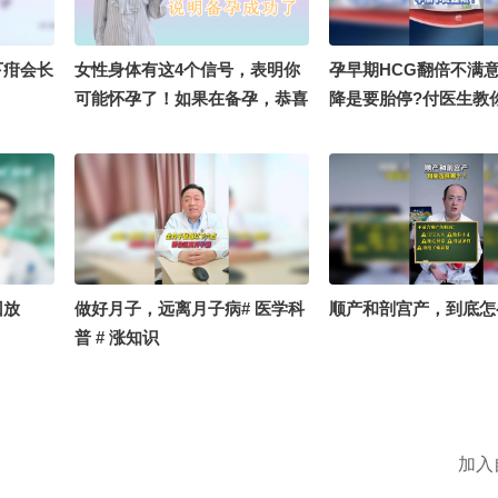
谢老师说
静的敬生活 @鱼游莲叶间 @努
思露营养
力学习的总结侠 @涛姐是女神
注流
@孙悦老师 @重庆小莉姐 @大
下疳会长
女性身体有这4个信号，表明你
孕早期HCG翻倍不满
美兴凯湖 @贝璐璐 @叮咚1 @
可能怀孕了！如果在备孕，恭喜
降是要胎停?付医生教
嘿凤梨like @吕正义 @铁砣妹
了
验单@张朝阳 @健康狐
妹
药师孙业欣 @搜狐科技
遇闫 @陈小兜律师 @
@杜老师讲课啦 @恩
@耳鼻喉刘医生 @儿
@肺结节诊疗孙静医生
科牛诤 @高庆一 @高
回放
做好月子，远离月子病# 医学科
顺产和剖宫产，到底怎
国风星探官 @嘿凤梨lik
普 # 涨知识
懿医生 @狐度 @怀章
卉女王 @剑桥萌叔 @
@知识狐 @这样的你 
财
加入