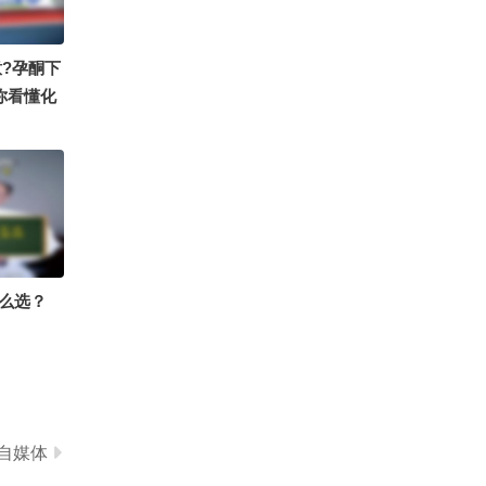
9315
搜狐体育
意?孕酮下
你看懂化
 @临床
 @畅说
春华姐姐
哥聊健康
科马大夫
 @妇产
速公鹿 @
么选？
e @何
说药 @卉
晓乐博士
@在下散
自媒体