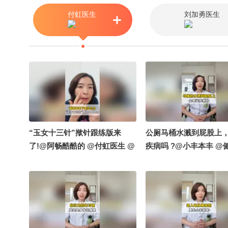
本丰 @感染科李侗曾 #分娩顺产
付虹医生
刘加勇医生
#母爱无私母爱伟大
“玉女十三针”揿针跟练版来
公厕马桶水溅到屁股上
了!@阿畅酷酷的 @付虹医生 @
疾病吗 ?@小丰本丰 @
高能量姐姐麻宁 @柚念yx @小
@张朝阳 @搜狐视频官
丰本丰 @健康狐 @张朝阳 @小
手 @涛姐是女神
申小申 @涛姐是女神 @妇产科
王贵芳医生 @小狐 @营养师洋
洋