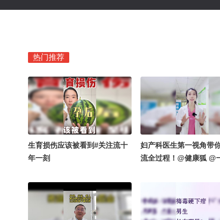
热门推荐
生育损伤应该被看到#关注流十
妇产科医生第一视角带
年一刻
流全过程！@健康狐 @
鸿 @怀章说药 @Jojo医
虹医生 @科科带你看世
鼻喉刘医生 @注册营养
翠 @嘿凤梨like @消