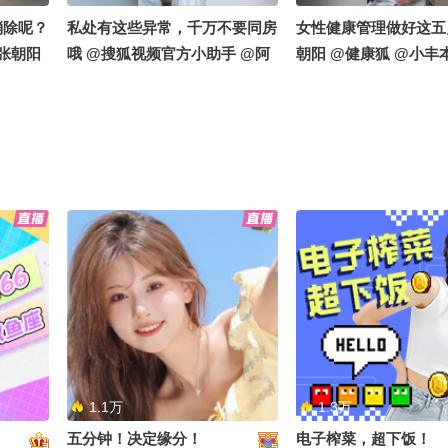
消除呢？
私处有这些异常，千万不要同房
女性健康管理做好这五
@张朝阳
哦 @搜狐视频官方小助手 @阿
朝阳 @健康狐 @小丰
畅酷酷的 @涛姐是女神 @小申
申小申 @涛姐是女神 
小申 @张朝阳 @健康狐 @小丰
频官方小助手 @阿畅
本丰
的人间秘
沙漠里长不出脆弱的草，却长出
绝经后同房干涩，该怎
 @张朝
了浑身是宝的“油莎豆”!#网络主
恩哥聊健康 @健康狐 
赋能行
播新疆兵团赋能行＃相约图木舒
@小丰本丰 @中医赵帅 @
克#相约唐王城#文化润疆非遗增
生命解码 @搜狐视频
彩 @成长狐 @张朝阳 @健康狐
手
@小丰本丰 @小申小申 @高速
公鹿 @搜狐视频官方小助手 @
1.1万
1.3万
阿畅酷酷的
五分钟！决定缘分！
电子榨菜，超下饭！