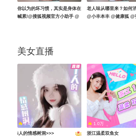
你以为的坏习惯，其实是身体在
老人味从哪里来？如何
喊累!@搜狐视频官方小助手 @
@小丰本丰 @健康狐 
阿畅酷酷的 @高速公鹿 @小申
小申 @小丰本丰 @健康狐 @张
朝阳 @成长狐 @月涵书舍 @小
狐 @明星狐 @狐圈圈 @LifeX
美女直播
生命解码 @后厂村长看大厂
唐锦书院–图木舒克的文化润疆
永安湖––藏在大漠深处
公益课堂@涛姐是女神 @搜狐
境@小丰本丰 @健康狐
视频官方小助手 @小丰本丰 @
阳 ＃网络主播新疆兵团
健康狐 @张朝阳 @高速公鹿 #
＃文化润疆非遗添彩
网络主播新疆兵团赋能行# #相
约唐王城##文化润疆非遗添彩
##这就是兵团#
1.4万
1.0万
i人的情感树洞>>>
浙江温柔双鱼女