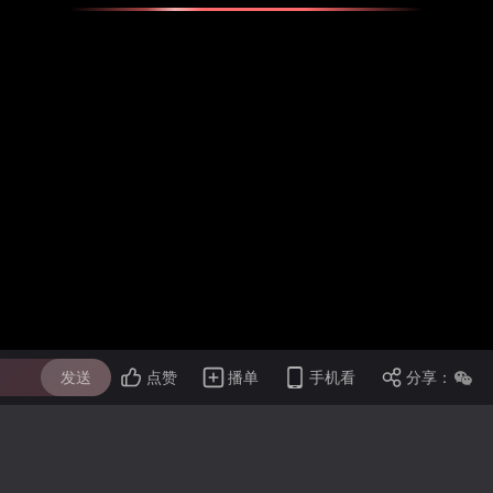
发送
点赞
播单
手机看
分享：