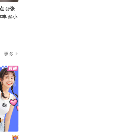
点 @张
本丰 @小
@搜狐视
酷酷的
更多
么办呢@
@张朝阳
LifeX
官方小助