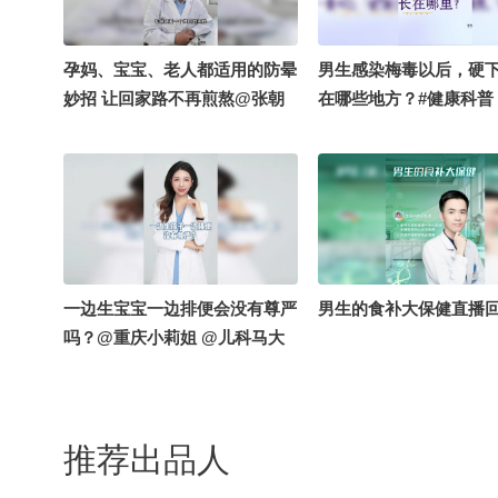
医生 @一颗大萌叔 @
药事 @崔强医生 @王
师 @小皮卡皮卡呀 #关
孕妈、宝宝、老人都适用的防晕
男生感染梅毒以后，硬
online营业中 #无痛人流
妙招 让回家路不再煎熬@张朝
在哪些地方？#健康科普
阳 @高速公鹿 @健康狐 @崔强
医生 @儿科马大夫 @一只飞鸿
@搜狐健康 @搜狐旅游 @李老
师水煮宇宙 @付虹医生 @心理
学博士李蕊 #来关注流追追追个
年
一边生宝宝一边排便会没有尊严
男生的食补大保健直播
吗？@重庆小莉姐 @儿科马大
夫 @在下散财 @一只飞鸿 @健
康狐 @一颗大萌叔 @春华姐姐
@耳鼻喉刘医生 @妇科主任杨
推荐出品人
洪波 @Jojo医生 @付虹医生 @
怀章说药 @皮小徐医生 @小丰