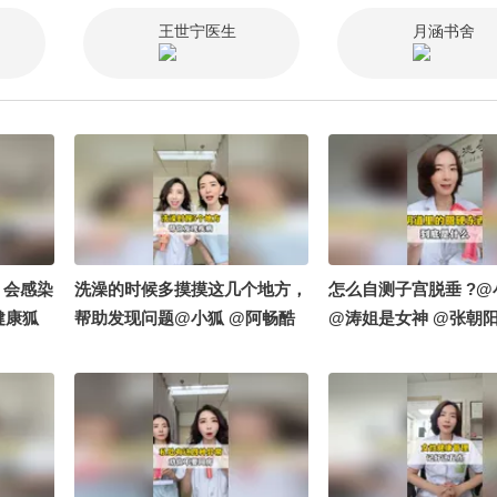
王世宁医生
月涵书舍
，会感染
洗澡的时候多摸摸这几个地方，
怎么自测子宫脱垂 ?
健康狐
帮助发现问题@小狐 @阿畅酷
@涛姐是女神 @张朝阳
方小助
酷的 @健康狐 @张朝阳 @小丰
狐 @小丰本丰 @柚念y
本丰 @涛姐是女神