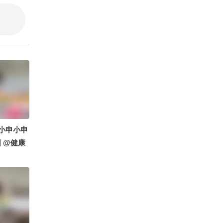
中医赵帅
徐昊医生
@小申小申
 @健康
x