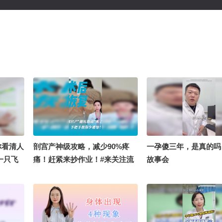
你看清人
剖宫产神级攻略，减少90%疼
一孕傻三年，是真的吗
一只飞
痛！赶紧来抄作业！#来关注流
故事会
生 @付
追追追个年 @健康狐 @一只飞
界 @耳
鸿 @春华姐姐 @元一智慧树 @
师董文
时光染指尖 @重庆朝天椒 @星
化博士缪
球运动研究中心沙果主任 @虹