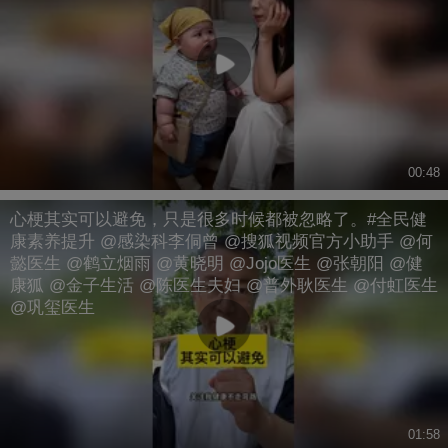
00:48
心梗其实可以避免，只是很多时候都被忽略了。#全民健
康素养提升 @感染科李侗曾 @搜狐视频官方小助手 @何
懿医生 @鹤立烟雨 @黄晓明 @Jojo医生 @张朝阳 @健
康狐 @金子生活 @陈医生夫妇 @普外耿医生 @付虹医生
@巩玺医生
01:58