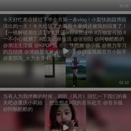
40:09
今天好忙差点错过下半个月第一条vlog！小梨快跑园博园
演出的一天！今天经历了大暴雨大暴晒还被我担回复了！
【一镜解锁潮生活】#关注流online营业中 #万物皆可拍 #
一不小心就潮了 #图文记录生活 @张朝阳 @阿畅酷酷的
@潮流生活狐 @KPOP狐 @痘肤西施 @小狐 @努力学习
的总结侠 @涛姐是女神 @狐圈圈 @搜狐视频官方小助手
@素部鸟_火力全开中
02:10
当有人为我伴舞的时候，就听《风月》回忆一下我们的春
关吧@重庆小莉姐 ，想念想念#我的音乐处方 @音乐狐
@阿畅酷酷的