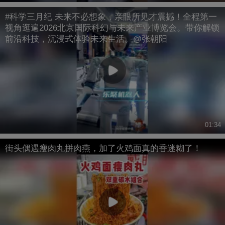
#科学三月纪 未来不必想象，亲眼所见才震撼！全程第一
视角逛遍2026北京国际科幻与未来产业博览会。带你解锁
前沿科技，沉浸式体验未来生活。@张朝阳
01:34
街头偶遇瘦肉丸拼肉燕，加了火鸡面真的香迷糊了！