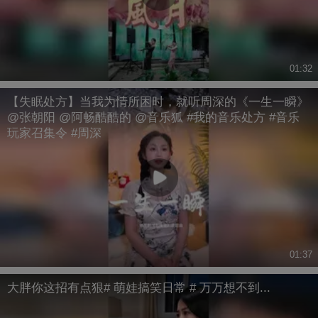
01:32
【失眠处方】当我为情所困时，就听周深的《一生一瞬》
@张朝阳 @阿畅酷酷的 @音乐狐 #我的音乐处方 #音乐
玩家召集令 #周深
01:37
大胖你这招有点狠# 萌娃搞笑日常 # 万万想不到...