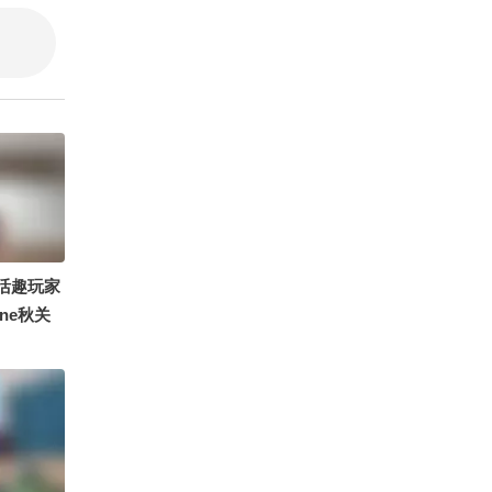
項漂亮
祝晓晗
活趣玩家
ine秋关