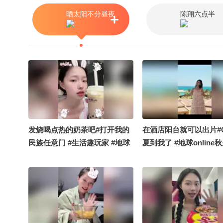
晒太阳不分昼夜
陈翔六点半
发烧喝点热的奶茶吧#打开我的
在酒店阳台就可以出片#
民族任意门 #生活趣玩家 #地球
夏到我了 #地球online
online秋关副本 #OMG你夏到
#搞笑是一种贡献 #定格
我了
好