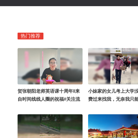
热门推荐
贺张朝阳老师英语课十周年‖来
小妹家的女儿考上大学
自时间线线人圈的祝福#关注流
费过来找我，无奈我只
十年一刻 #张朝阳的英语课十周
她……#抱养妹妹 #情感
年 #闪闪发光的我们 #地球
#夏日清凉计划
online秋关副本 #OMG你夏到
我了 @张朝阳 @小丰本丰 @我