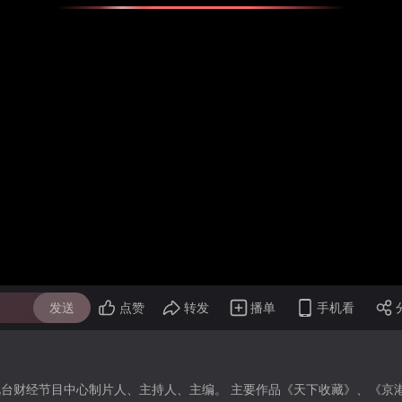
发送
点赞
转发
播单
手机看