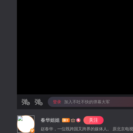
登录
加入不吐不快的弹幕大军
春华姐姐
关注