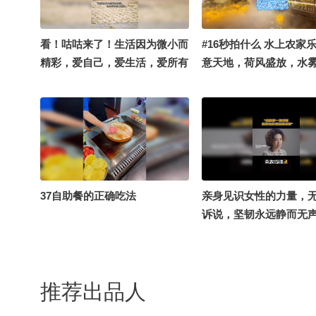
身上有wifi @涛姐是女神 @高
速公鹿 @四条眉毛的辉 @成长
狐 @千里眼小当家 @小狐转圈
看！咕咕来了！生活因为微小而
#16秒拍什么 水上农家
圈 @明星狐 @Ai-徐凤年 @搜
精彩，爱自己，爱生活，爱所有
意天地，荷风盛放，水
狐文化 @搜狐视频官方小助手
的美好【一镜解锁潮生活】@张
于仙境般的水畔尽享人
@叮咚1 @时间线的清歌一曲
朝阳 @小丰本丰 @我身上有
wifi @涛姐是女神 @欧阳千里
@宁古塔段段精彩 @倪佩婕 @
努力学习的总结侠 @大脸蛋芷
关溪溪 @17run团-郭子 @小狐
狸443687904 @疯狂小天哥-天
37自助餐的正确吃法
亲身见识女性的力量，
文 @Shoot体育 @河东三叔V
诉说，坚韧永远静而无
@爱跳舞的胖胖英语老师 #一不
狐 @张朝阳
小心就潮了 #高质量人类生活图
鉴 #OMG你夏到我了 #地球
online秋关副本 #dailyart
推荐出品人