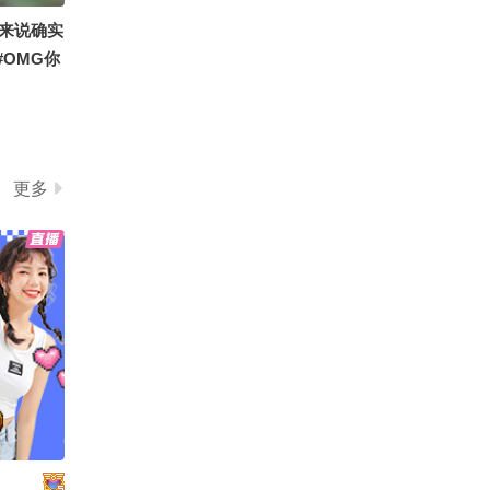
来说确实
#OMG你
贡献 #定
更多
神庙#秋
ine秋关
了