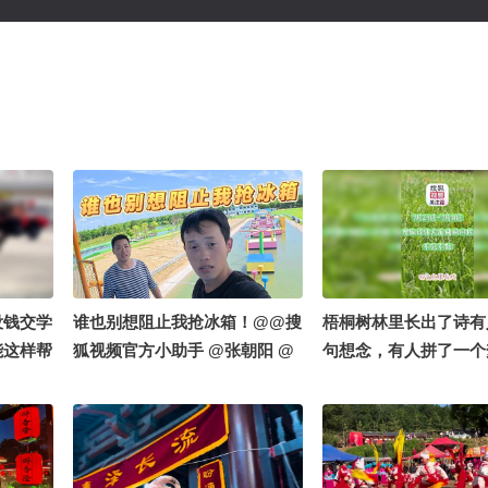
没钱交学
谁也别想阻止我抢冰箱！@@搜
梧桐树林里长出了诗有
能这样帮
狐视频官方小助手 @张朝阳 @
句想念，有人拼了一个
正能量
郭大燕紫 @小申小申 @摄影小
把三个毫不相干的词放
乐 @搜狐体育
——然后发现，它们本
一起。这就是拼贴诗最
方：不是你在写诗，是