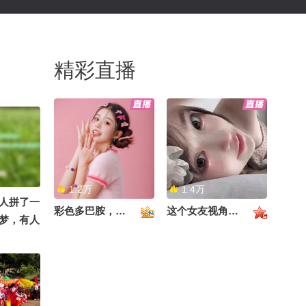
精彩直播
1.2万
1.4万
人拼了一
彩色多巴胺，甜到心里啦！
这个女友视角好治愈~
梦，有人
在一起
来就该在
奇妙的地
词句在找