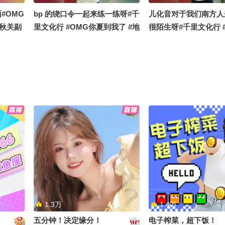
#OMG
bp 的绕口令一起来练一练呀#千
儿化音对于我们南方人
e秋关副
里文化行 #OMG你夏到我了 #地
很陌生呀#千里文化行 
球online秋关副本 #搞笑是一种
夏到我了 #搞笑是一种
贡献
格夏日美好
食节目哈
最近吃太多 赶紧消化一下#千里
一生总要来一次卡纳克
活趣玩
文化行 #生活趣玩家 #地球
关白日梦响家 #地球onl
online秋关副本 #地球online秋
副本 #OMG你夏到我
关副本 #搞笑是一种贡献
1.3万
1.4万
五分钟！决定缘分！
电子榨菜，超下饭！