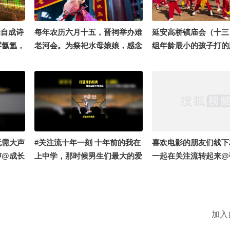
你。7月29日-7月31
体大厦一楼梧桐树林 
夏天的模样 #千里文化
乐自成诗
每年农历六月十五，晋祠举办难
延安高桥镇庙会（十三
文化行诵读季 #OMG
雾氤氲，
老河会。为祭祀水母娘娘，感念
组年龄最小的孩子打的
了 @张朝阳 @小丰本
间烟火。
难老泉水滋养沃土。古时有唱
就十二三岁的样子，在
狐 @成长狐 @科学探
戏、社火、祭祀仪式，传承千
都会腰鼓。#16秒拍什
@AI狐 @搞笑狐 @
年，是太原极具代表性的传统民
@KPOP狐 @音乐狐 
俗非遗盛会。#16秒拍什么
探官 @国风舞乐狐 @
的 @播客狐
无需大声
#关注流十年一刻 十年前的我在
喜欢电影的朋友们线下
声@成长
上中学，那时候男生们最大的爱
一起在关注流转起来@
好就是打篮球。当我成为体育解
@狐度 @参商 @不是
说员之后，走上台讲脱口秀揭秘
@Bulingb闪闪 @陈
一下男生打篮球的初衷是什么？
@吃得饱饱 @春华姐姐
@张朝阳 @小丰本丰 @搞笑狐
狐 #看一场chill的露
加入
@成长狐 @搜狐体育 @小狐转