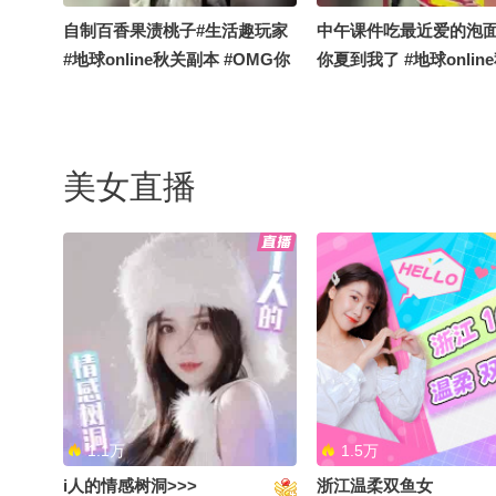
自制百香果渍桃子#生活趣玩家
中午课件吃最近爱的泡面
#地球online秋关副本 #OMG你
你夏到我了 #地球onlin
夏到我了
本 #搞笑是一种贡献
美女直播
太累了一天天的暑假#生活趣玩
准备带小孩们拍一个美
家 #千里文化行 #地球online秋
哈#秋关白日梦响家 #生
关副本 #OMG你夏到我了
家 #地球online秋关副本
1.1万
1.5万
i人的情感树洞>>>
浙江温柔双鱼女