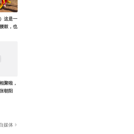
日在搜狐媒
一起拼出
22.1万
行 #千里
吴声.
）这是一
你夏到我
腰鼓，也
丰 @健康
这里人人
索小组
么
小狐转圈圈
@国风星
阿畅酷酷
相聚啦，
张朝阳
小七崽
翔六点半
 @次元
天电影
自媒体