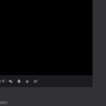
亮度
标准
饱和度
100
对比度
100
循环播放
画面色彩调整
倍速
分享：
赵春华，一位既跨国又跨界的媒体人。 原北京电视台财经节目中心制片人、主持人、主编。 主要作品《天下收藏》、《京港同行》、《北京特快》等。 曾跟随北京市政府代表团访问美国白宫、五角大楼及美国总统智库“传统基金会”。并担任美国德克萨斯州奥斯汀市美中关系顾问，帮助建立西安、福州等友好城市。 北京晋商博物馆主要创办人之一。 毕业于北京交通大学运输管理工程系，工学士。