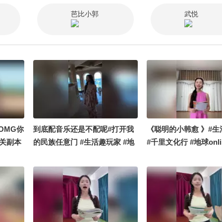
圈圈 @小申小申 @宋一雄 @武
芭比小郭
武悦
悦 @項漂亮 @小狐叨叨 @狐说
有理 @阿畅酷酷的 @摄影师
1vanka @摸鱼兄弟 @Vickie牌
脆脆鲨 @名侦探步美 @叫我左
逍遥 @高速公鹿 @搜狐综艺 @
猪蹄刚出锅 @80后小芳
OMG你
到底配音乐还是不配呢#打开我
《聪明的小韩愈 》#生
秋关副本
的民族任意门 #生活趣玩家 #地
#千里文化行 #地球onl
夏日美
球online秋关副本 #定格夏日美
副本 #搞笑是一种贡献
好