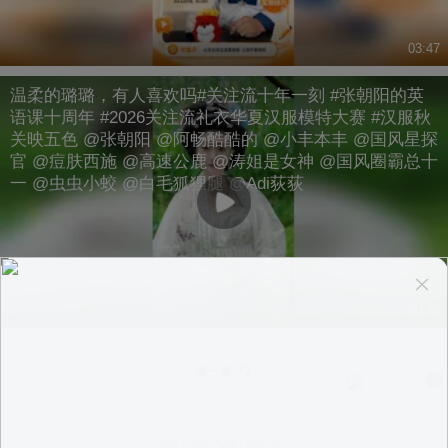
03:47
温柔的璐璐，有人喜欢吗#关注流十年一刻 #张朝阳的英
语课十周年 #2026关注流礼衣华夏汉服模特大赛 #汉服秋
关映五色 @张朝阳 @阿畅酷酷的 @小丰本丰 @国风星探
官 @痘肤西施 @高速公鹿 @涛姐是女神 @国风圈霸总十
一 @虫虫小蛟 @白毛狐狸腿 @Adi荻荻
00:33
换一换
意见反馈
|
PC版
|
APP专区