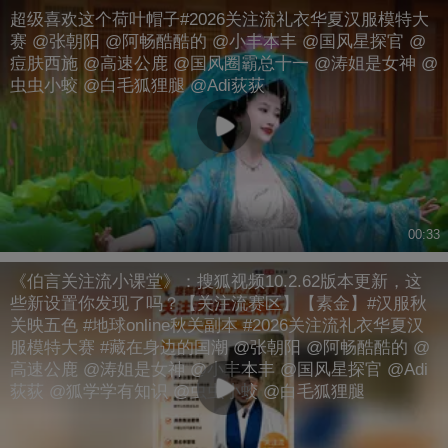
超级喜欢这个荷叶帽子#2026关注流礼衣华夏汉服模特大
赛 @张朝阳 @阿畅酷酷的 @小丰本丰 @国风星探官 @
痘肤西施 @高速公鹿 @国风圈霸总十一 @涛姐是女神 @
虫虫小蛟 @白毛狐狸腿 @Adi荻荻
00:33
《伯言关注流小课堂》：搜狐视频10.2.62版本更新，这
些新设置你发现了吗？【关注流赛区】【素金】#汉服秋
关映五色 #地球online秋关副本 #2026关注流礼衣华夏汉
服模特大赛 #藏在身边的国潮 @张朝阳 @阿畅酷酷的 @
高速公鹿 @涛姐是女神 @小丰本丰 @国风星探官 @Adi
荻荻 @狐学学有知识 @虫虫小蛟 @白毛狐狸腿