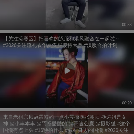
00:38
【关注流赛区】把喜欢的汉服和港风融合在一起啦～
#2026关注流礼衣华夏汉服模特大赛 #汉服合拍计划
00:20
来自老祖宗凤冠霞帔的一点小震撼@张朝阳 @涛姐是女
神 @小丰本丰 @阿畅酷酷的 @高速公鹿 @摄影狐 #这个
国潮有点上头 #16秒拍什么 #藏在身边的国潮 #2026关注