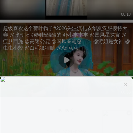
00:18
超级喜欢这个荷叶帽子#2026关注流礼衣华夏汉服模特大
赛 @张朝阳 @阿畅酷酷的 @小丰本丰 @国风星探官 @
痘肤西施 @高速公鹿 @国风圈霸总十一 @涛姐是女神 @
虫虫小蛟 @白毛狐狸腿 @Adi荻荻
00:33
换一换
意见反馈
|
PC版
|
APP专区