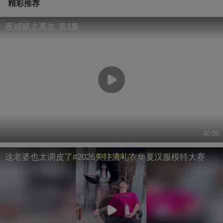
精彩推荐
夜城赋之离生 第1集
40:09
这老婆也太调皮了#2026关注流礼衣华夏汉服模特大赛