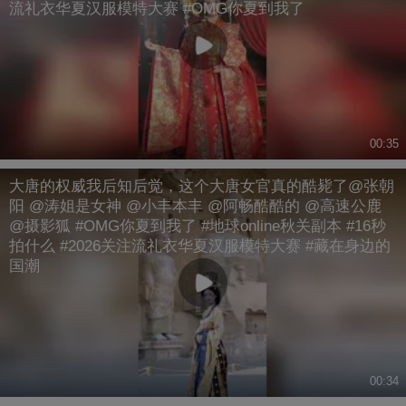
流礼衣华夏汉服模特大赛 #OMG你夏到我了
00:35
大唐的权威我后知后觉，这个大唐女官真的酷毙了@张朝
阳 @涛姐是女神 @小丰本丰 @阿畅酷酷的 @高速公鹿
@摄影狐 #OMG你夏到我了 #地球online秋关副本 #16秒
拍什么 #2026关注流礼衣华夏汉服模特大赛 #藏在身边的
国潮
00:34