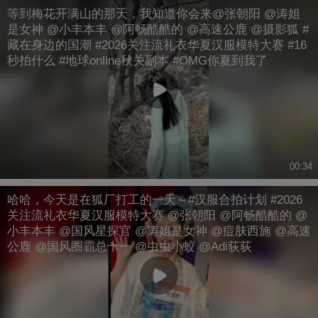
等到梅花开满山的那天，我知道你会来@张朝阳 @涛姐
是女神 @小丰本丰 @阿畅酷酷的 @高速公鹿 @摄影狐 #
藏在身边的国潮 #2026关注流礼衣华夏汉服模特大赛 #16
秒拍什么 #地球online秋关副本 #OMG你夏到我了
00:34
哈哈，今天是在狐厂打工的一天～#汉服合拍计划 #2026
关注流礼衣华夏汉服模特大赛 @张朝阳 @阿畅酷酷的 @
小丰本丰 @国风星探官 @涛姐是女神 @痘肤西施 @高速
公鹿 @国风圈霸总十一 @虫虫小蛟 @Adi荻荻