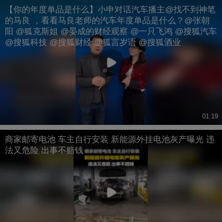
【你的年度单品是什么】小申对话汽车播主@找不到神笔
的马良 ，看看马良老师的汽车年度单品是什么？@张朝
阳 @狐克斯姐 @晏成的财经观察 @一只飞鸿 @搜狐汽车
@搜狐科技 @搜狐财经 @狐言岁语 @搜狐酒业
01:19
商家邮寄电池 车主自行安装 新能源外挂电池灰产曝光 违
法又危险 出事不赔钱