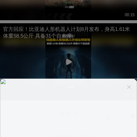
00:15
官方回应！比亚迪人形机器人计划8月发布，身高1.61米
体重58.5公斤 具备31个自由度。
00:12
换一换
意见反馈
|
PC版
|
APP专区