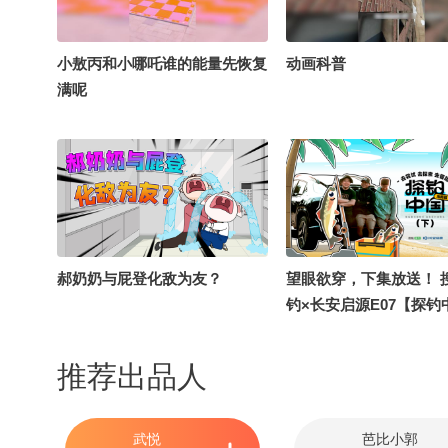
小敖丙和小哪吒谁的能量先恢复
动画科普
满呢
郝奶奶与屁登化敌为友？
望眼欲穿，下集放送！ 
钓×长安启源E07【探钓
海南篇垂钓微综艺“海上
集送达！ 海钓见真章，
推荐出品人
家摸鱼兄弟不输顶流孟
夺之战，看到最后才过
武悦
芭比小郭