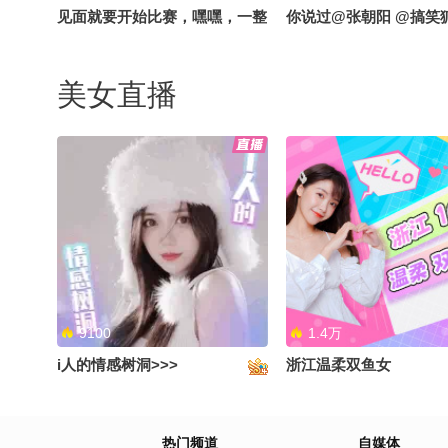
见面就要开始比赛，嘿嘿，一整
你说过@张朝阳 @搞笑狐
个期待住了#搞笑是一种贡献 #
笑花笑草上线ing #笑花笑草偷
美女直播
吃大赛 @搞笑狐 @张朝阳
9100
1.4万
i人的情感树洞>>>
浙江温柔双鱼女
热门频道
自媒体