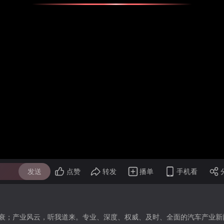
发送
点赞
转发
播单
手机看
衰；产业风云，听我道来。专业、深度、权威、及时、全面的汽车产业新