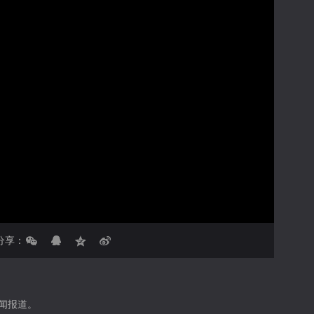
亮度
标准
饱和度
100
对比度
100
循环播放
画面色彩调整
倍速
分享：
闻报道。