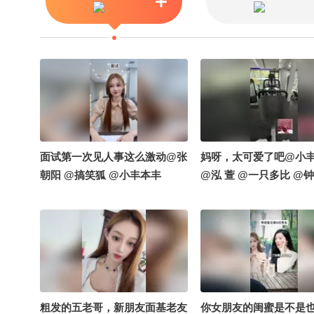
面试第一次见人事这么激动@张
妈呀，太可爱了吧@小
朝阳 @搞笑狐 @小丰本丰
@泓 萱 @一只多比 @钟
粗发的五老哥，新朋友面基老友
你女朋友的闺蜜是不是