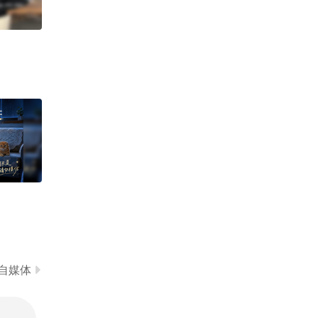
8586
奈斯~一颗糖丶
自媒体
刘刚战损版
陈翔六点