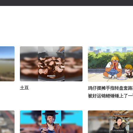
土豆
鸡仔摆摊手指转盘套路
被好运锦鲤锤锤上了一