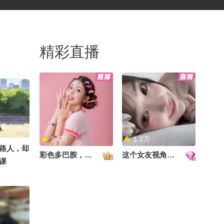
精彩直播
1.4万
1.3万
路人，却
彩色多巴胺，甜到心里啦！
这个女友视角好治愈~
课