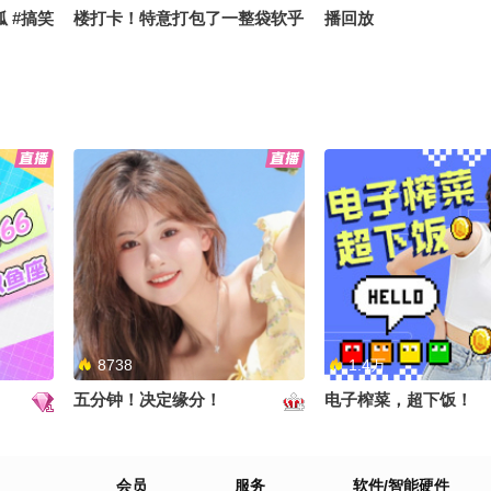
 #搞笑
楼打卡！特意打包了一整袋软乎
播回放
乎小娃娃当见面礼现场随机逮同
事、偶遇粉丝统统免费送沉浸式
探秘大厂办公区+线下派送福利
全程直播，蹲住更新别错过～
8738
1.4万
五分钟！决定缘分！
电子榨菜，超下饭！
会员
服务
软件/智能硬件