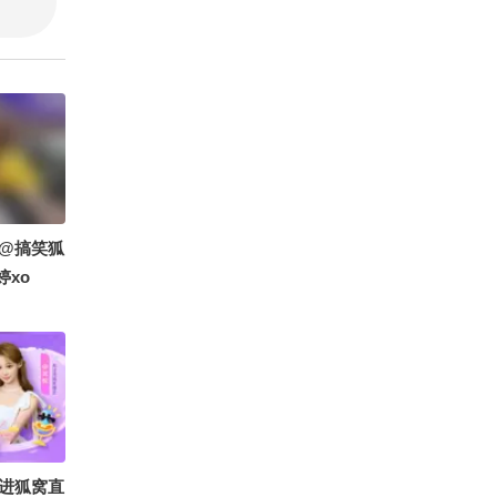
@搞笑狐
婷xo
进狐窝直