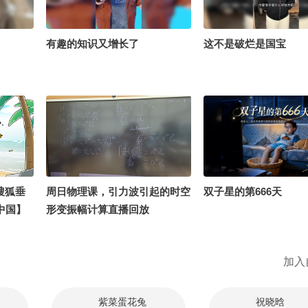
有趣的知识又增长了
这不是破烂是国宝
搜狐垂
周日物理课，引力波引起的时空
双子星的第666天
中国】
形变振幅计算直播回放
侦探”下
路亚玩
加入
祥麟？争
瘾～
紫菜蛋花兔
祝晓晗