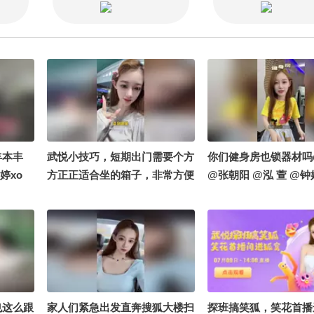
丰本丰
武悦小技巧，短期出门需要个方
你们健身房也锁器材吗
婷xo
方正正适合坐的箱子，非常方便
@张朝阳 @泓 萱 @钟
#出门攻略 @张朝阳 @泓萱520
@搞笑狐
也这么跟
家人们紧急出发直奔搜狐大楼扫
探班搞笑狐，笑花首播