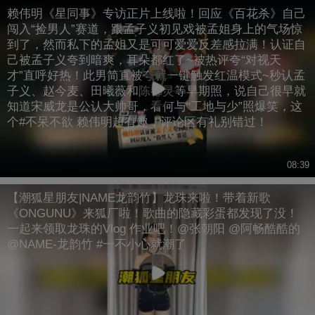
赖伟明《星同事》专访正片上线啦！回应《百花杀》自己
闯入“捡男人”赛道，跟孟子义初见戏被孟姐身上的气场惊
到了，然而私下的孟姐又是可可爱爱反差感拉满！认证自
己被孟子义夸到暗爽，耳朵都红了~被热评夸“对视天
才”直呼好热！此男简直被夸就一键触发红温模式~秒认孟
子义、赵今麦、田曦薇和陈都灵等早期照，说自己很早就
知道宋威龙是公认大帅哥，看何与“工地与少”照爆笑，这
个#不呆不欲 赖伟明超有趣，评论区有礼别错过！
08:39
【潮狐星朋友|NAME龙韵竹】龙珠来啦！带着新歌
《ONGUNU》来狐厂啦！歌曲的隐藏彩蛋都发现了没！
一起来领取龙珠的Vlog 作业吧！@张朝阳 @阿畅酷酷的
@NAME-龙韵竹 #一不小心就潮了