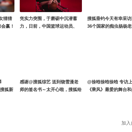
@狐克斯姐 @晏成的财经观察
@小水快跑SOHU @摸鱼兄弟
@局气兄弟 @搜狐文化 @狐友
少女猜猜
凭实力突围，于磨砺中沉潜蓄
搜狐垂钓今天有幸采访
娱乐#2026搜狐极限探索者大会
谁会赢！
力，日前，中国篮球运动员、
36个国家的痴虫杨杨
克斯姐
NBA波特兰开拓者队球员杨瀚
到他不仅是专业钓手，
 @摸鱼
森正式成为天梭全球形象代言
有审美的设计师！一起
施 @高
人，一起来听听小杨与我们分享
的各大联名吧～
这次合作的个人感受吧～
澤
感谢@搜狐综艺 送到饶雪漫老
@徐晗徐晗徐晗 专访
#搜狐新
师的签名书～太开心啦，搜狐给
《乘风》最爱的舞台和p
我圆了青春的梦～#关注流看美
姐是.…春季关注流大
加墨
们一起精心筹备的新歌
看到了吗？未来的演出
经安排上啦！#2026
加入
频关注流大会 #徐晗 