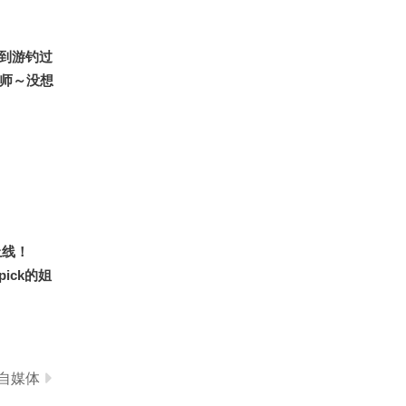
4361
天冷会自己往家跑~
到游钓过
老师～没想
还是一位
来看看他
上线！
ick的姐
会和成员
舞台大家
企划也已
春季搜狐视
自媒体
#狐友星探