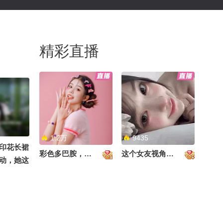
精彩直播
1.2万
9435
印花长裙
彩色多巴胺，甜到心里啦！
这个女友视角好治愈~
动，她这
么？新剧
她的是什
答！