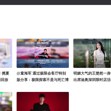
！携夏
@童海军 通过极限会客厅特别
明媚大气的王楚然一身
播回放
版分享：极限探索不是与死亡博
出席迪奥深圳限时店活
弈，而是提前避免危险；站在
次最想拥有的单品是什
6000万年的未登峰顶，人才能
《这一秒过火》最吸引
在与伟大自然的连接中，找到不
么…来听听她的精彩回
泯然于众人的价值。@张朝阳