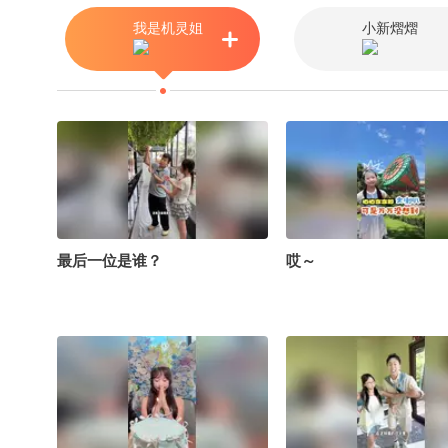
期待起来~
我是机灵姐
小新熠熠
最后一位是谁？
哎～