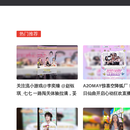
热门推荐
关注流小游戏@李奕臻 @赵钰
A2OMAY惊喜空降狐厂
琪_七七 一路闯关体验拉满，妥
日仙曲开启心动狂欢直
妥关注流忠实用户！“转发是大
王，评论是小王，转发时评论是
王中王！”李奕臻赵钰琪轻松回
答关注流slogan！直播上演关