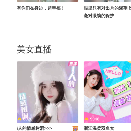
有你们在身边，超幸福！
眼里只有对出片的渴望 
毫对眼镜的保护
美女直播
13岁，你好！
已经开始有戒断反应了
8020
9948
i人的情感树洞>>>
浙江温柔双鱼女