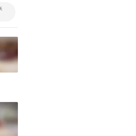
长
北大颌面外科巩玺医生
心事诉说