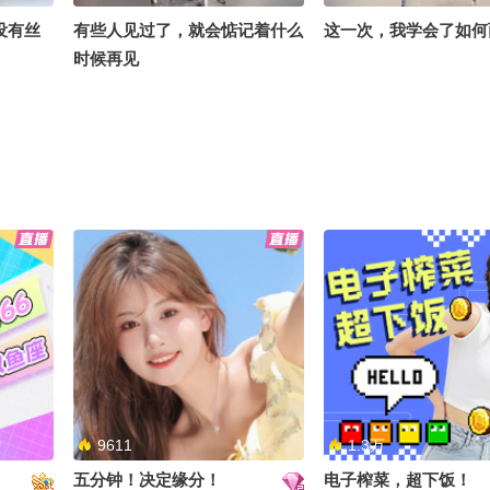
没有丝
有些人见过了，就会惦记着什么
这一次，我学会了如何
时候再见
好想跟你表白
我为中国功夫骄傲！期
足走向世界
9611
1.3万
五分钟！决定缘分！
电子榨菜，超下饭！