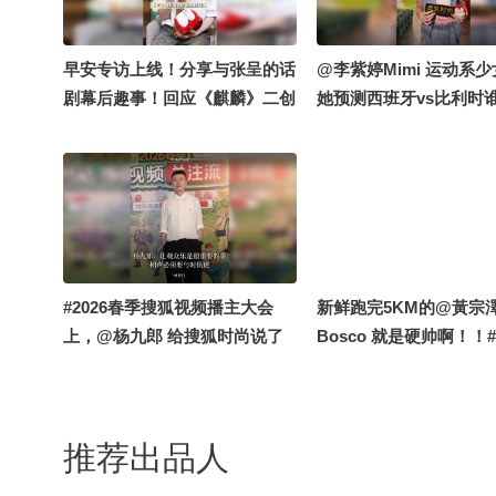
注流版逛三园，游戏模式“玩
转”关注流！用户体验满分的李
奕臻强烈安利《张老师热爱的美
早安专访上线！分享与张呈的话
@李紫婷Mimi 运动系
国电影》播单，部部精品，赵钰
剧幕后趣事！回应《麒麟》二创
她预测西班牙vs比利时
琪垂直种草！李奕臻推荐新奇有
剪辑视频～说很乐意尝试新领
@晏成的财经观察 @狐
趣的看看页面！赵钰琪超爱语音
域，期待小早更多跨界合作！#
@张朝阳 @涛姐是女神
发帖功能，行动力满分，快来互
早安 #狐友星探班 #2026春季搜
兄弟 @逸君子 @痘肤西
动吧！欢迎大家一起来解锁关注
狐视频关注流大会 @张朝阳
速公鹿
流趣味玩法！@张朝阳 @麦小
麦 @断舍离呀 @周沫Momo @
搜狐美食家 @皮皮狐fox @搜狐
#2026春季搜狐视频播主大会
新鲜跑完5KM的@黃宗
汽车 @搜狐艺人动态 @搜狐视
上，@杨九郎 给搜狐时尚说了
Bosco 就是硬帅啊！！
频影展 @搜狐文化 @狐厂打歌
一段相声~他表示，让观
闻马拉松
中心 @搜狐综艺 @千里眼小当
众“乐”是很重要的事，当发现逗
家 @搜狐母婴 @搜狐视频欧美
不乐人时就会陷入焦虑。他还透
剧 @搜狐娱乐播报 @搜狐体育
推荐出品人
露，五一期间在济南和北京有两
@狐友追剧 @搜狐科技
部话剧跟大家见面，粉丝们可以