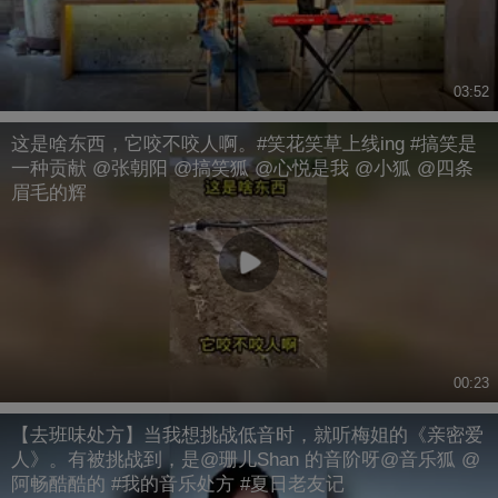
03:52
这是啥东西，它咬不咬人啊。#笑花笑草上线ing #搞笑是
一种贡献 @张朝阳 @搞笑狐 @心悦是我 @小狐 @四条
眉毛的辉
00:23
【去班味处方】当我想挑战低音时，就听梅姐的《亲密爱
人》。有被挑战到，是@珊儿Shan 的音阶呀@音乐狐 @
阿畅酷酷的 #我的音乐处方 #夏日老友记