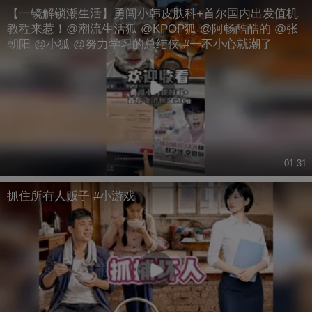
【一镜解锁潮生活】勇闯小韩皮肤科+首尔国内出发值机
教程来惹！@潮流生活狐 @KPOP狐 @阿畅酷酷的 @张
朝阳 @小狐 @努力学习的总结侠 #一不小心就潮了
01:31
抓住所有人贩子 #小游戏