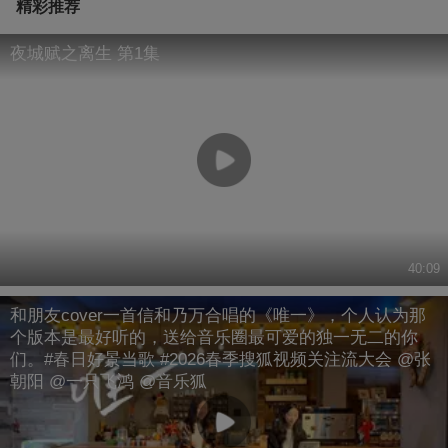
精彩推荐
夜城赋之离生 第1集
40:09
和朋友cover一首信和乃万合唱的《唯一》，个人认为那
个版本是最好听的，送给音乐圈最可爱的独一无二的你
们。#春日好景当歌 #2026春季搜狐视频关注流大会 @张
朝阳 @一只飞鸿 @音乐狐