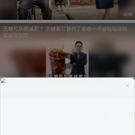
02:05
无糖可乐能减肥？ 关键看它替代了谁@小丰@哒哒哒哒
福@张朝阳
03:48
换一换
意见反馈
|
PC版
|
APP专区