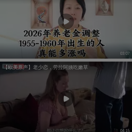
03:07
【欧美原声】老少恋，劳拉阿姨吃嫩草
04:15