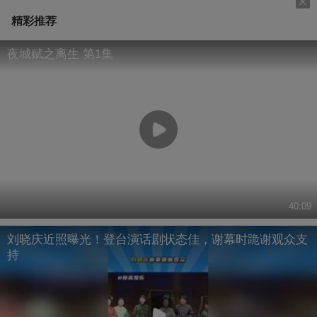
精彩推荐
夜城赋之离生 第1集
40:09
刘晓庆近照曝光！登台演话剧状态佳，谢幕时跪谢观众支
持