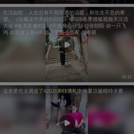
生活如歌，人生总有不期而遇的温暖，和生生不息的希
望。（珍藏这些美好的回忆）#2026春季搜狐视频关注流
大会 #春关影像时刻 #平衡身心计划 @张朝阳 @一只飞
鸿 @我身上有wifi @千里眼小当家 @泰祺
00:12
这老婆也太调皮了#2026关注流礼衣华夏汉服模特大赛