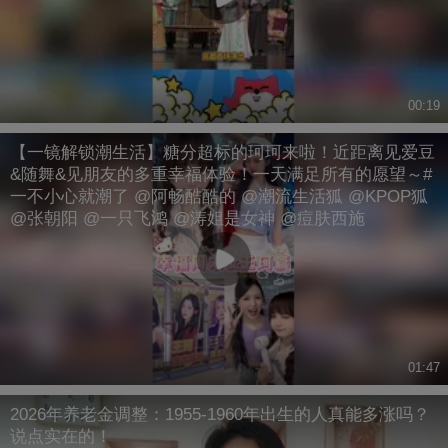
00:19
【一镜解锁潮生活】糖分超标的珂珂来啦！近距离见爱豆
&随舞&见朋友的多重幸福体验！一天满足所有的愿望～#
一不小心就潮了 @阿畅酷酷的 @潮流生活狐 @KPOP狐
@张朝阳 @一只飞鸿 @涛姐是女神 @痘肤西施
01:47
2026年养老金调整：1955-1960年出生的人真能多涨吗？
说点实在的！