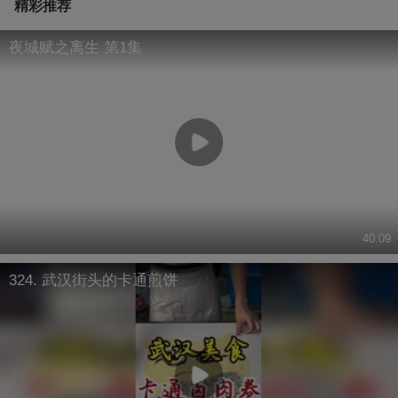
精彩推荐
夜城赋之离生 第1集
40:09
324. 武汉街头的卡通煎饼