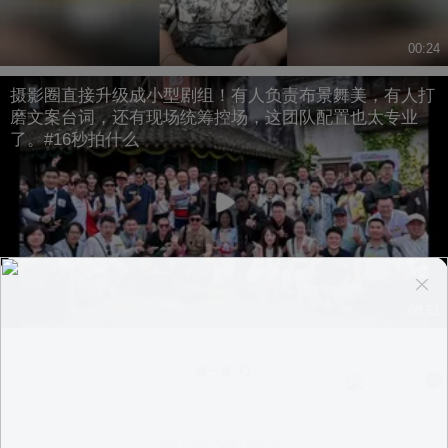
00:24
摄影圈直接升级成小型剧组！有人负责布景舞美，有人打
磨文案台词，还有现场统筹控场，这团队配置也太专业
了。#16秒拍什么
00:51
换一换
意见反馈
|
PC版
|
APP专区