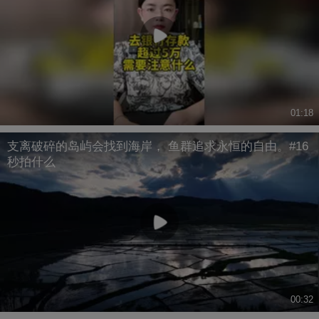
01:18
支离破碎的岛屿会找到海岸， 鱼群追求永恒的自由。#16
秒拍什么
00:32