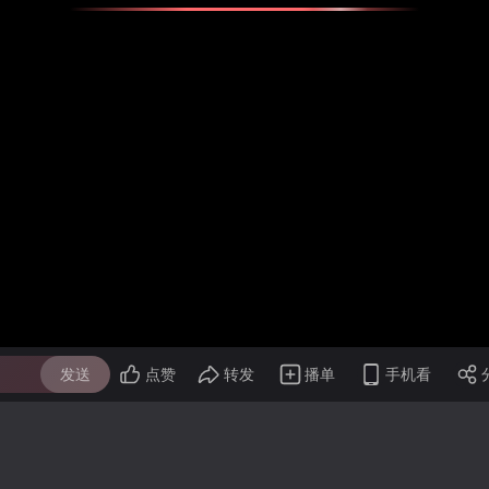
发送
点赞
转发
播单
手机看