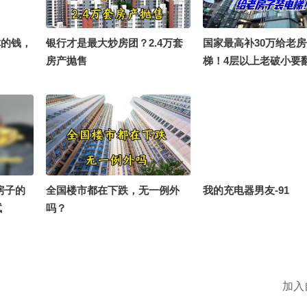
你的钱，
银行才是最大炒房团？2.4万套
国家最高补30万给老
房产抛售
梯！4层以上老破小要
房子的
全国楼市都在下跌，无一例外
我的充电器男友-91
试
吗？
加入