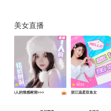
旋律
美女直播
9317
9033
i人的情感树洞>>>
浙江温柔双鱼女