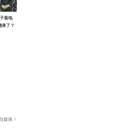
3784
梦黎寒心の冰泪
房子装电
翻身了？
自媒体