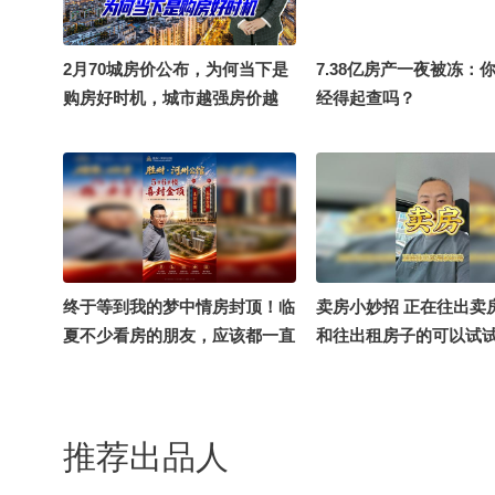
2月70城房价公布，为何当下是
7.38亿房产一夜被冻：
购房好时机，城市越强房价越
经得起查吗？
稳？
终于等到我的梦中情房封顶！临
卖房小妙招 正在往出卖
夏不少看房的朋友，应该都一直
和往出租房子的可以试
在关注胜财・河州公馆，今天实
地带大家探盘，重点聊聊刚封顶
的 5、6 号楼，中心广场稀缺四
推荐出品人
代住宅，想买改善大宅的千万别
划走！#好房推荐 #一秒入夏的