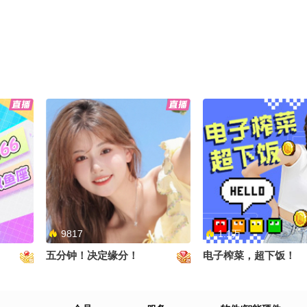
9817
1.1万
五分钟！决定缘分！
电子榨菜，超下饭！