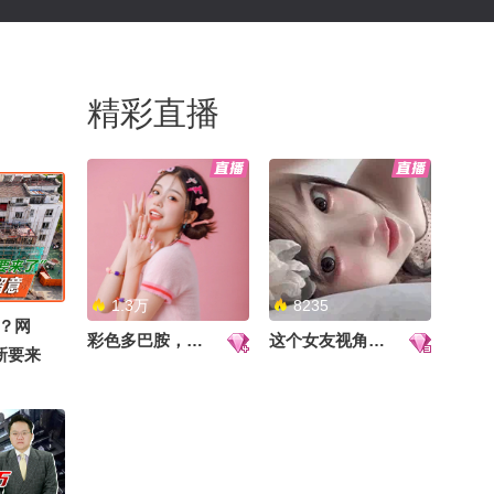
精彩直播
1.3万
8235
？网
彩色多巴胺，甜到心里啦！
这个女友视角好治愈~
新要来
得留意