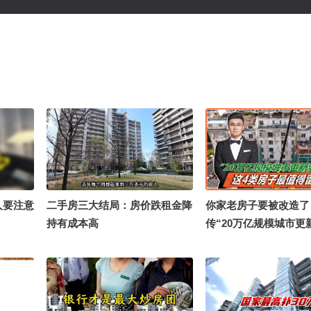
人要注意
二手房三大结局：房价跌租金降
你家老房子要被改造了
持有成本高
传“20万亿规模城市更
了"，这4类房子最值