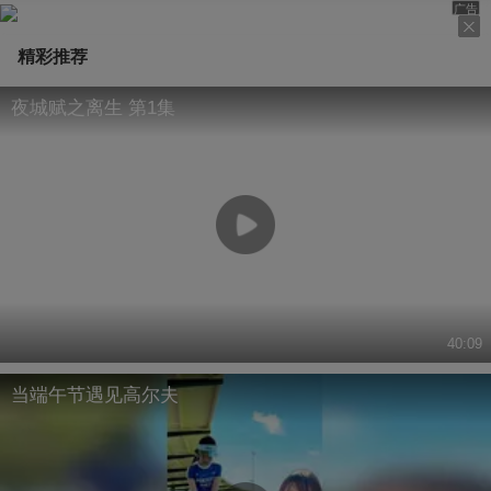
广告
精彩推荐
夜城赋之离生 第1集
40:09
当端午节遇见高尔夫