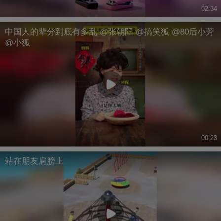
02:34
中国人的辈分到底有多乱 @张朝阳 @搞笑狐 @80后小芳
@小狐
00:23
站在朋友肩膀上