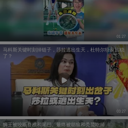
01:27
马科斯关键时刻掉链子，莎拉逃出生天，杜特尔特家族稳
了？
03:27
狮王被咬断脊椎和尾巴。最终被胡狼和秃鹫吃掉