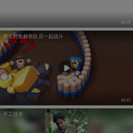
40:09
撵走鳄鱼解救队员一起战斗
00:47
手工技术