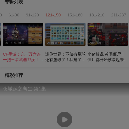
专辑列表
0
61-90
91-120
121-150
151-180
181-210
211-237
2019-09-19
2019-09-19
2019-09-19
CF手游：充一万六连
迷你世界：不仅有足球
小猪解说 苏喂僵尸丨
一把王者武器都没！这
还有篮球了！我建了篮
僵尸都开始苏喂起来
V8号够寒酸，心疼啊
球场，反手就是3分球
了？
精彩推荐
夜城赋之离生 第1集