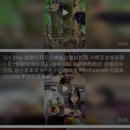
03:00
11's Vlog·成都行开启！体验自制担担面 小熊盲盒很美萌
~【一镜解锁潮生活】 @张朝阳 @阿畅酷酷的 @潮流生
活狐 @小丰本丰 #一不小心就潮了 #地球online秋关副本
#2026秋季搜狐视频关注流大会
02:05