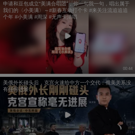
申请和豆包成立“美满合唱团”，你一句我一句，唱出属于
我们的〈小美满〉～#新春互动打个卡 #来关注流追追追
个年 #小美满 #周深 #无声卡清唱
00:44
美俄外长碰头后，克宫火速给中方一个交代：俄美关系没
有任何进展